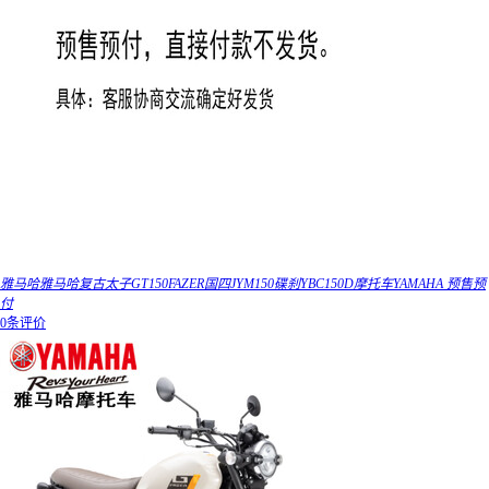
雅马哈雅马哈复古太子GT150FAZER国四JYM150碟刹YBC150D摩托车YAMAHA 预售预
付
0条评价