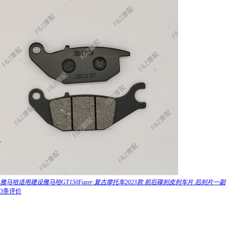
雅马哈适用建设雅马哈GT150Fazer 复古摩托车2023款 前后碟刹皮刹车片 后刹片一副
3条评价