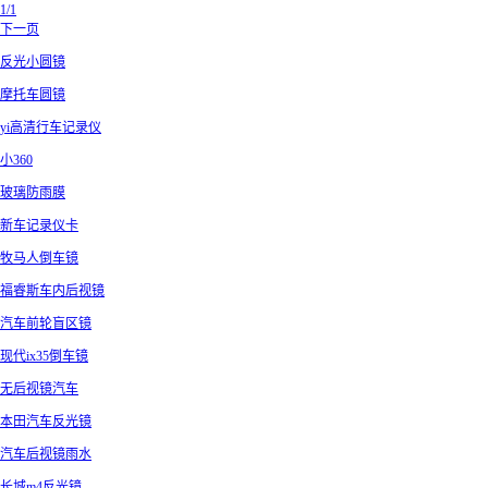
1/1
下一页
反光小圆镜
摩托车圆镜
yi高清行车记录仪
小360
玻璃防雨膜
新车记录仪卡
牧马人倒车镜
福睿斯车内后视镜
汽车前轮盲区镜
现代ix35倒车镜
无后视镜汽车
本田汽车反光镜
汽车后视镜雨水
长城m4反光镜