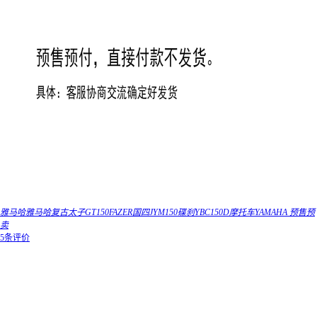
雅马哈雅马哈复古太子GT150FAZER国四JYM150碟刹YBC150D摩托车YAMAHA 预售预
卖
5条评价