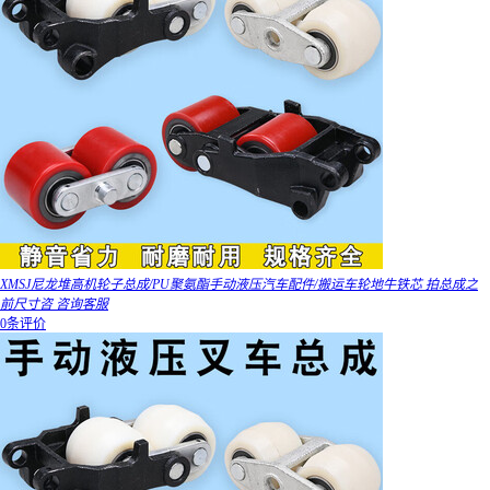
XMSJ尼龙堆高机轮子总成/PU聚氨酯手动液压汽车配件/搬运车轮地牛铁芯 拍总成之
前尺寸咨 咨询客服
0条评价