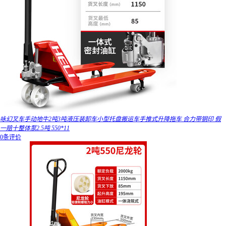
咏幻叉车手动地牛2吨3吨液压装卸车小型托盘搬运车手推式升降拖车 合力带钢印 假
一赔十整体泵2.5吨 550*11
0条评价