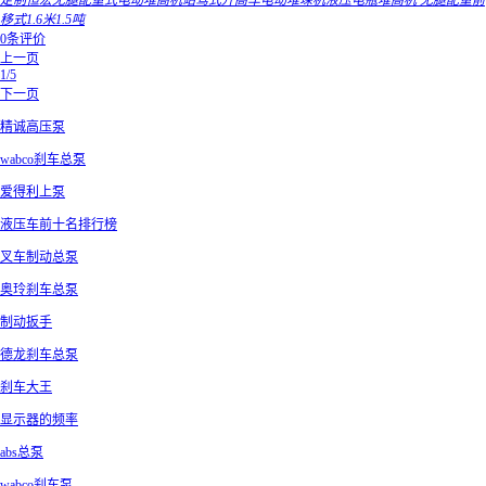
定制恒宏无腿配重式电动堆高机站驾式升高车电动堆垛机液压电瓶堆高机 无腿配重前
移式1.6米1.5吨
0条评价
上一页
1/5
下一页
精诚高压泵
wabco刹车总泵
爱得利上泵
液压车前十名排行榜
叉车制动总泵
奥玲刹车总泵
制动扳手
德龙刹车总泵
刹车大王
显示器的频率
abs总泵
wabco刹车泵