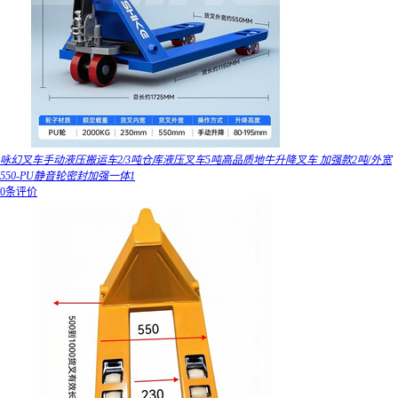
咏幻叉车手动液压搬运车2/3吨仓库液压叉车5吨高品质地牛升降叉车 加强款2吨/外宽
550-PU静音轮密封加强一体1
0条评价