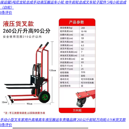
接运猫5吨尼龙轮总成手动液压搬运车小轮 地牛前轮总成叉车轮子配件 5吨小轮总成
（白轮）
0条评价
手动小型叉车家用升高堆高车液压搬运车贵隆品牌 260公斤前轮万向轮-0.9米货叉款
0条评价