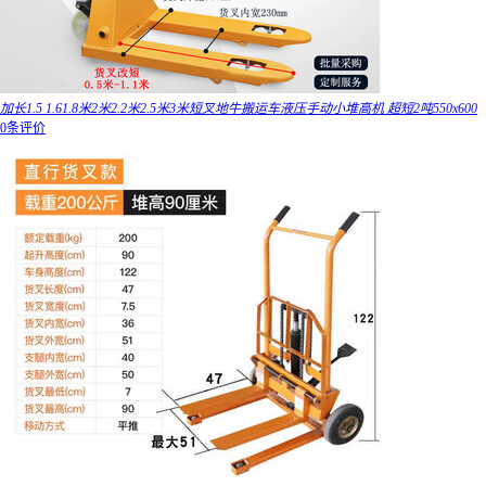
加长1.5 1.61.8米2米2.2米2.5米3米短叉地牛搬运车液压手动小堆高机 超短2吨550x600
0条评价