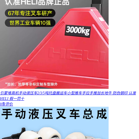
引蒙堆高机手动液压车2/3/5吨托盘搬运车小型推车手拉手推加长地牛 防伪钢印 认准
HELI 假一罚十
0条评价