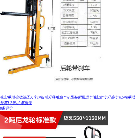
咏幻手动电动液压叉车1吨2吨升降堆高车小型装卸搬运车油缸铲车升高车 0.5吨手动
升高1.2米-六年质保
0条评价