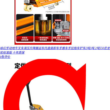
咏幻手动地牛叉车液压升降搬运车托盘装卸车手推车手拉拖车铲车2吨3吨 2吨550尼龙
轮标准版 十年质保
0条评价