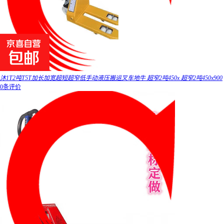
沐1T2吨T5T加长加宽超短超窄低手动液压搬运叉车地牛 超窄2吨450x 超窄2吨450x900
0条评价