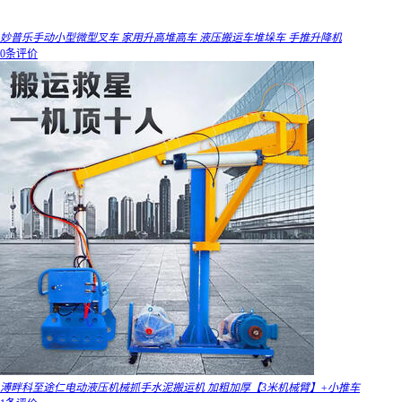
妙普乐手动小型微型叉车 家用升高堆高车 液压搬运车堆垛车 手推升降机
0条评价
溥畔科至途仁电动液压机械抓手水泥搬运机 加粗加厚【3米机械臂】+小推车