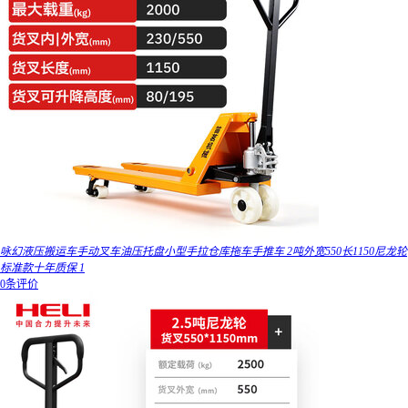
咏幻液压搬运车手动叉车油压托盘小型手拉仓库拖车手推车 2吨外宽550长1150尼龙轮
标准款十年质保 1
0条评价