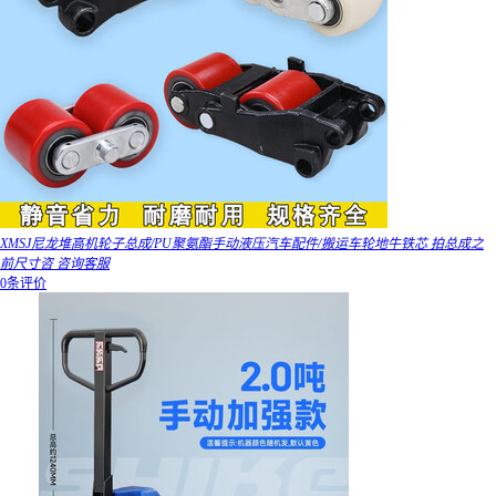
XMSJ尼龙堆高机轮子总成/PU聚氨酯手动液压汽车配件/搬运车轮地牛铁芯 拍总成之
前尺寸咨 咨询客服
0条评价