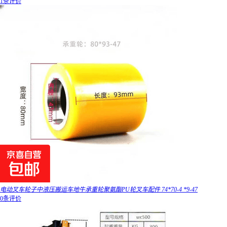
1条评价
电动叉车轮子中液压搬运车地牛承重轮聚氨酯PU轮叉车配件 74*70-4 *9-47
0条评价