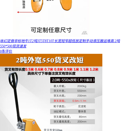
咏幻定做非标地牛1T2吨3T5T8T10T长宽短窄超低放定制手动液压搬运堆高 2吨
550*500现货速发
0条评价