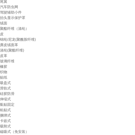
尾翼
汽车防虫网
驾驶辅助小件
抬头显示保护罩
绒面
聚酯纤维（涤纶）
皮
锦纶/尼龙(聚酰胺纤维)
麂皮绒面革
涤纶(聚酯纤维)
皮革
玻璃纤维
橡胶
织物
贴纸
吸盘式
滑轨式
硅胶防滑
伸缩式
黏贴固定
粘贴式
捆绑式
卡嵌式
吸附式
磁吸式（免安装）