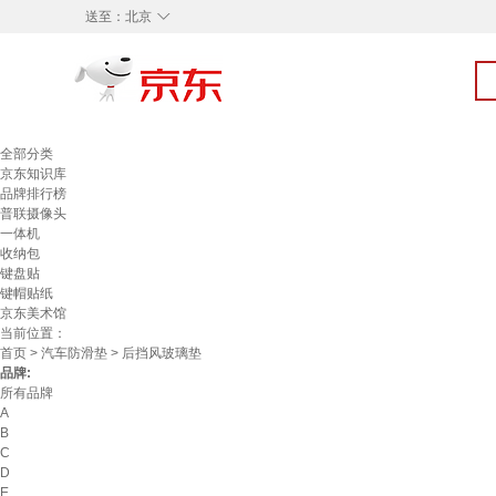
◇
送至：
北京
全部分类
京东知识库
品牌排行榜
普联摄像头
一体机
收纳包
键盘贴
键帽贴纸
京东美术馆
当前位置：
首页
>
汽车防滑垫
> 后挡风玻璃垫
品牌:
所有品牌
A
B
C
D
E