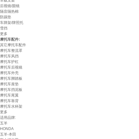
车载支架
后视镜/圆镜
隔音隔热棉
防踢垫
车牌架/牌照托
雪挡
更多
摩托车配件:
其它摩托车配件
摩托车整流罩
摩托车风挡
摩托车护杠
摩托车后视镜
摩托车外壳
摩托车脚踏板
摩托车座垫
摩托车挡泥板
摩托车尾翼
摩托车靠背
摩托车水杯架
更多
适用品牌:
五羊
HONDA
五羊-本田