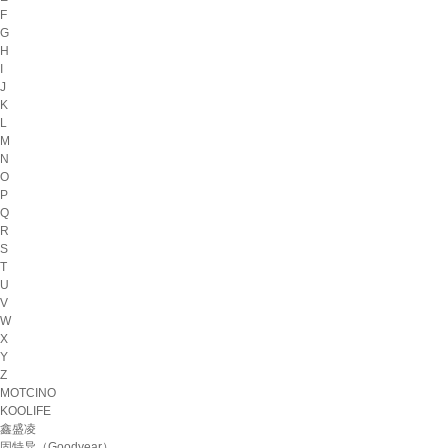
F
G
H
I
J
K
L
M
N
O
P
Q
R
S
T
U
V
W
X
Y
Z
MOTCINO
KOOLIFE
鑫盛凌
固特异（Goodyear）