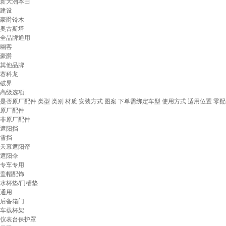
新大洲本田
建设
豪爵铃木
奥古斯塔
全品牌通用
幽客
豪爵
其他品牌
赛科龙
破界
高级选项:
是否原厂配件
类型
类别
材质
安装方式
图案
下单需绑定车型
使用方式
适用位置
零配
原厂配件
非原厂配件
遮阳挡
雪挡
天幕遮阳帘
遮阳伞
专车专用
盖帽配饰
水杯垫/门槽垫
通用
后备箱门
车载杯架
仪表台保护罩