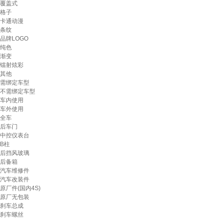
覆盖式
格子
卡通动漫
条纹
品牌LOGO
纯色
渐变
镭射炫彩
其他
需绑定车型
不需绑定车型
车内使用
车外使用
全车
后车门
中控仪表台
B柱
后挡风玻璃
后备箱
汽车维修件
汽车改装件
原厂件(国内4S)
原厂无包装
刹车总成
刹车螺丝