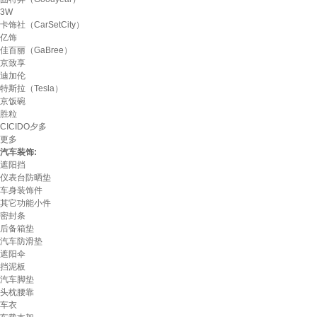
3W
卡饰社（CarSetCity）
亿饰
佳百丽（GaBree）
京致享
迪加伦
特斯拉（Tesla）
京饭碗
胜粒
CICIDO夕多
更多
汽车装饰:
遮阳挡
仪表台防晒垫
车身装饰件
其它功能小件
密封条
后备箱垫
汽车防滑垫
遮阳伞
挡泥板
汽车脚垫
头枕腰靠
车衣