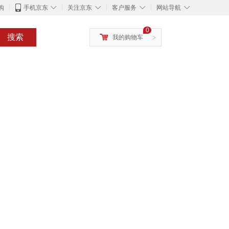
◇
◇
◇
◇
购
手机京东
关注京东
客户服务
网站导航
0
搜索
我的购物车
>