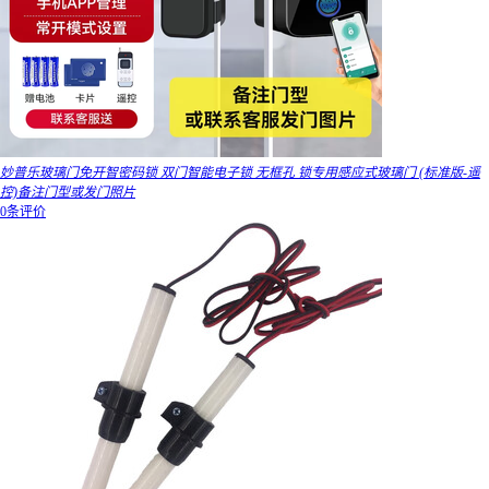
妙普乐玻璃门免开智密码锁 双门智能电子锁 无框孔 锁专用感应式玻璃门 (标准版-遥
控)备注门型或发门照片
0条评价