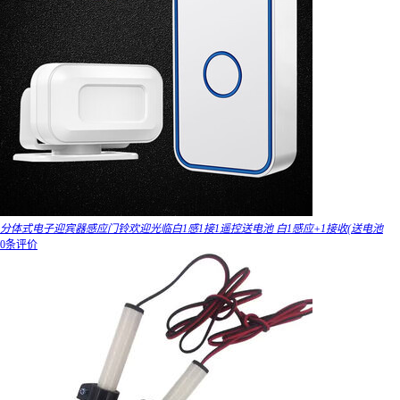
分体式电子迎宾器感应门铃欢迎光临白1感1接1遥控送电池 白1感应+1接收(送电池
0条评价