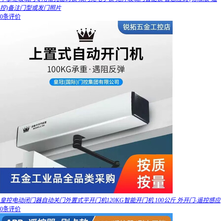
控)备注门型或发门照片
0条评价
皇控电动闭门器自动关门外置式平开门机120KG智能开门机 100公斤 外开门-遥控感应
0条评价