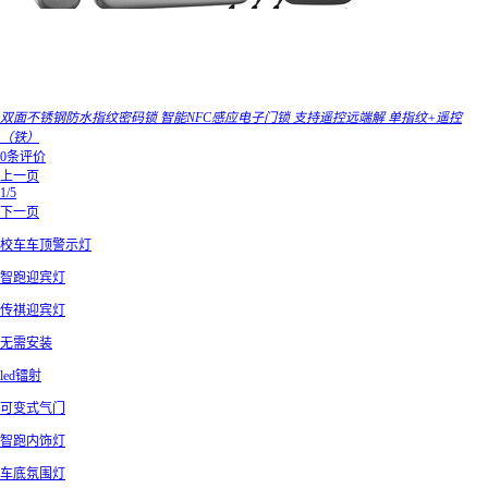
双面不锈钢防水指纹密码锁 智能NFC感应电子门锁 支持遥控远端解 单指纹+遥控
（铁）
0条评价
上一页
1/5
下一页
校车车顶警示灯
智跑迎宾灯
传祺迎宾灯
无需安装
led镭射
可变式气门
智跑内饰灯
车底氛围灯