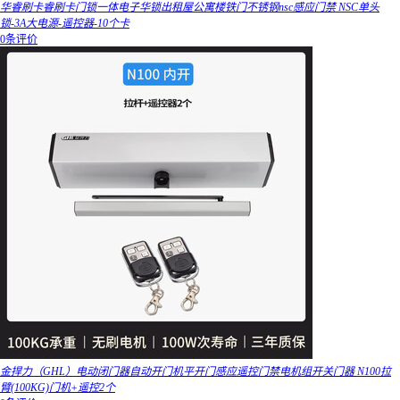
华睿刷卡睿刷卡门锁一体电子华锁出租屋公寓楼铁门不锈钢nsc感应门禁 NSC单头
锁-3A大电源-遥控器-10个卡
0条评价
金捍力（GHL）电动闭门器自动开门机平开门感应遥控门禁电机组开关门器 N100拉
臂(100KG)门机+遥控2个