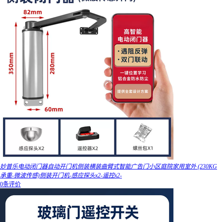
妙普乐电动闭门器自动开门机侧装横装曲臂式智能广告门小区庭院家用室外 (230KG
承重-微波传感)侧装开门机-感应探头x2-遥控x2-
0条评价