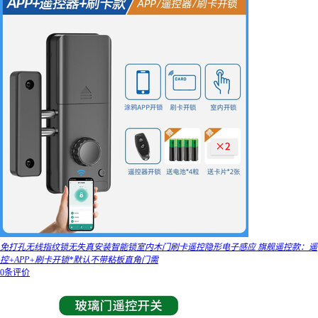
免打孔无线指纹锁无失真安装智能锁室内木门刷卡遥控隐形电子感应 旗舰遥控款：遥
控+APP+刷卡开锁*默认不带粘板直角门需
0条评价