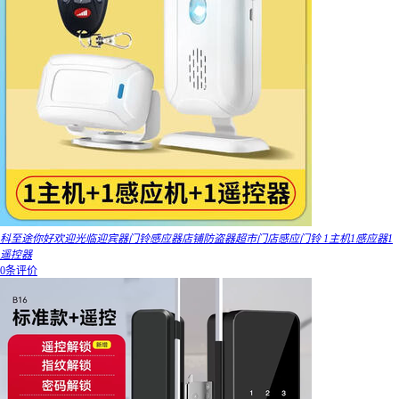
科至途你好欢迎光临迎宾器门铃感应器店铺防盗器超市门店感应门铃 1主机1感应器1
遥控器
0条评价