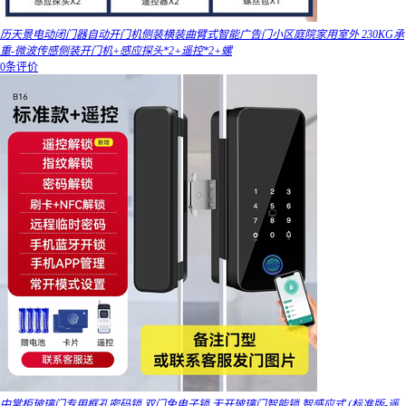
历天景电动闭门器自动开门机侧装横装曲臂式智能广告门小区庭院家用室外 230KG承
重-微波传感侧装开门机+感应探头*2+遥控*2+螺
0条评价
中掌柜玻璃门专用框孔密码锁 双门免电子锁 无开玻璃门智能锁 智感应式 (标准版-遥