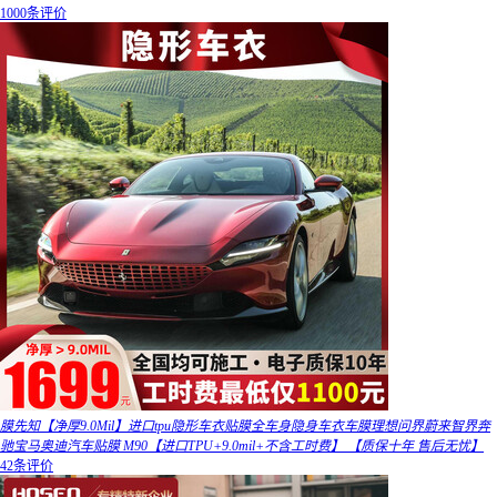
1000条评价
膜先知【净厚9.0Mil】进口tpu隐形车衣贴膜全车身隐身车衣车膜理想问界蔚来智界奔
驰宝马奥迪汽车贴膜 M90【进口TPU+9.0mil+不含工时费】 【质保十年 售后无忧】
42条评价