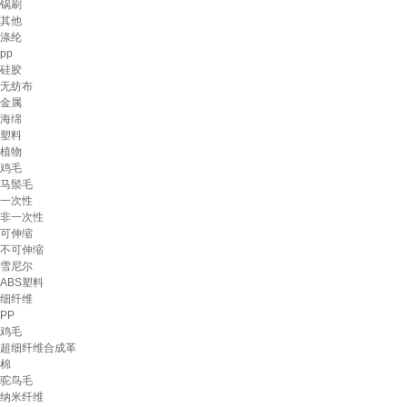
锅刷
其他
涤纶
pp
硅胶
无纺布
金属
海绵
塑料
植物
鸡毛
马鬃毛
一次性
非一次性
可伸缩
不可伸缩
雪尼尔
ABS塑料
细纤维
PP
鸡毛
超细纤维合成革
棉
驼鸟毛
纳米纤维