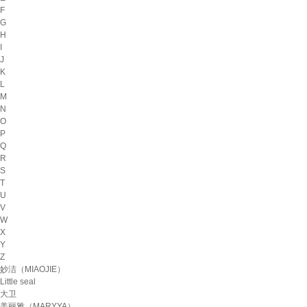
F
G
H
I
J
K
L
M
N
O
P
Q
R
S
T
U
V
W
X
Y
Z
妙洁（MIAOJIE）
Little seal
大卫
美丽雅（MARYYA）