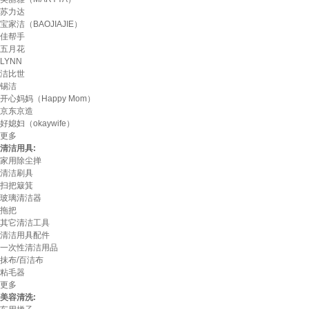
苏力达
宝家洁（BAOJIAJIE）
佳帮手
五月花
LYNN
洁比世
锡洁
开心妈妈（Happy Mom）
京东京造
好媳妇（okaywife）
更多
清洁用具:
家用除尘掸
清洁刷具
扫把簸箕
玻璃清洁器
拖把
其它清洁工具
清洁用具配件
一次性清洁用品
抹布/百洁布
粘毛器
更多
美容清洗: