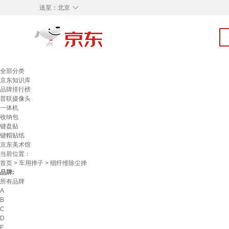
◇
送至：
北京
全部分类
京东知识库
品牌排行榜
普联摄像头
一体机
收纳包
键盘贴
键帽贴纸
京东美术馆
当前位置：
首页
>
车用掸子
> 细纤维除尘掸
品牌:
所有品牌
A
B
C
D
E