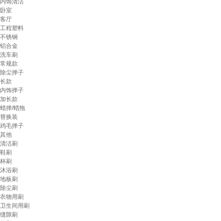
内饰清洁
卧室
客厅
工程塑料
不锈钢
铝合金
洗车刷
常规款
除尘掸子
长款
内饰掸子
加长款
蜡掸/蜡拖
替换装
鸡毛掸子
其他
清洁刷
鞋刷
杯刷
沐浴刷
地板刷
除尘刷
衣物用刷
卫生间用刷
缝隙刷