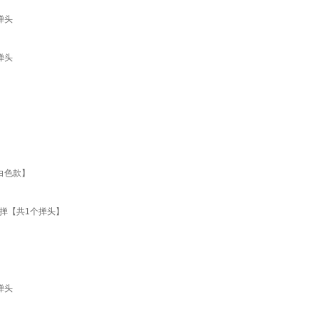
掸头
掸头
白色款】
掸【共1个掸头】
掸头