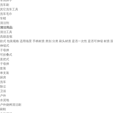
车用掸子
洗车刷
其它洗车工具
洗车毛巾
车蜡
清洁剂
清洁用品:
清洁工具
高级选项:
款式
包装规格
适用场景
手柄材质
类别
分类
刷头材质
是否一次性
是否可伸缩
材质
伸缩式
子母掸
可折叠式
直把式
子母掸
套装
单支装
厨房
洗车
除尘
卫浴
户外
水泥地
户外烧烤清洁刷
刷鞋