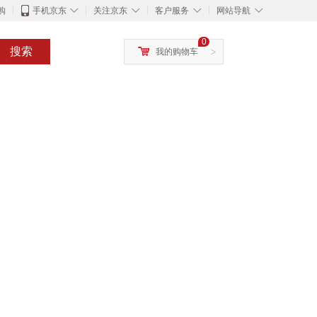
◇
◇
◇
◇
购
手机京东
关注京东
客户服务
网站导航
0
搜索
我的购物车
>