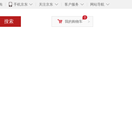
◇
◇
◇
◇
购
手机京东
关注京东
客户服务
网站导航
0
搜索
我的购物车
>