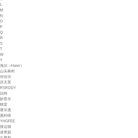
L
M
N
O
P
Q
R
S
T
W
Y
海尔（Haier）
山头林村
何佳功
历天景
RSRDDY
喆炜
妙普乐
映棠
赛乐透
惠利得
YHGFEE
接运猫
凌誉勋
久聚和