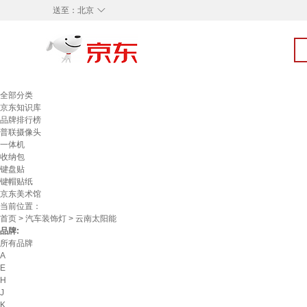
◇
送至：
北京
全部分类
京东知识库
品牌排行榜
普联摄像头
一体机
收纳包
键盘贴
键帽贴纸
京东美术馆
当前位置：
首页
>
汽车装饰灯
> 云南太阳能
品牌:
所有品牌
A
E
H
J
K