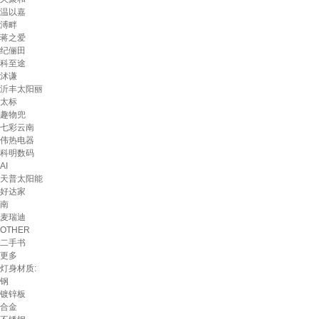
温以嘉
溥畔
蒋之爱
纪俪田
科至途
沭谦
沂丰太阳丽
太标
趣物兜
七彩云南
伟热电器
科明数码
AI
天普太阳能
好达家
南
麦瑞迪
OTHER
二手书
更多
灯身材质:
钢
镀锌板
合金