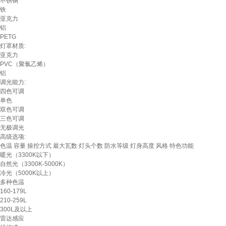
不锈钢
铁
亚克力
铝
PETG
灯罩材质:
亚克力
PVC（聚氯乙烯）
铝
调光能力:
四色可调
单色
双色可调
三色可调
无极调光
高级选项:
色温
容量
操控方式
最大瓦数
灯头个数
防水等级
灯身高度
风格
特色功能
暖光（3300K以下）
自然光（3300K-5000K）
冷光（5000K以上）
多种色温
160-179L
210-259L
300L及以上
雷达感应