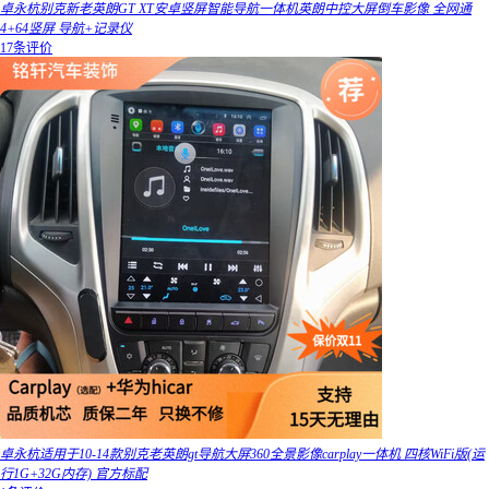
卓永杭别克新老英朗GT XT安卓竖屏智能导航一体机英朗中控大屏倒车影像 全网通
4+64竖屏 导航+记录仪
17条评价
卓永杭适用于10-14款别克老英朗gt导航大屏360全景影像carplay一体机 四核WiFi版(运
行1G+32G内存) 官方标配