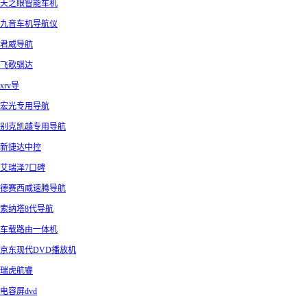
天之眼智能车机
九音车机导航仪
君威导航
飞歌骐达
xrv导
宏光专用导航
别克凯越专用导航
新捷达中控
艾瑞泽7口碑
德赛西威速腾导航
索纳塔8代导航
车载路由一体机
京东现代DVD播放机
瑞虎航睿
电容屏dvd