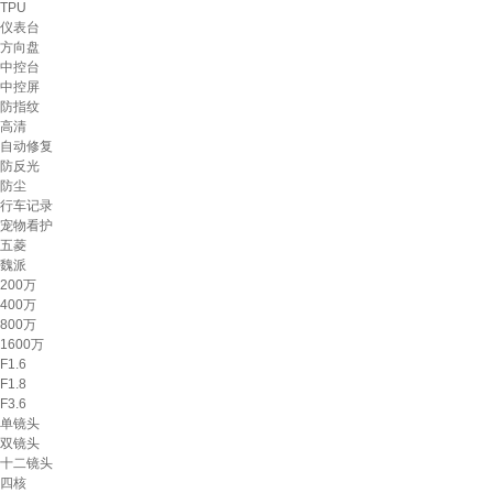
TPU
仪表台
方向盘
中控台
中控屏
防指纹
高清
自动修复
防反光
防尘
行车记录
宠物看护
五菱
魏派
200万
400万
800万
1600万
F1.6
F1.8
F3.6
单镜头
双镜头
十二镜头
四核