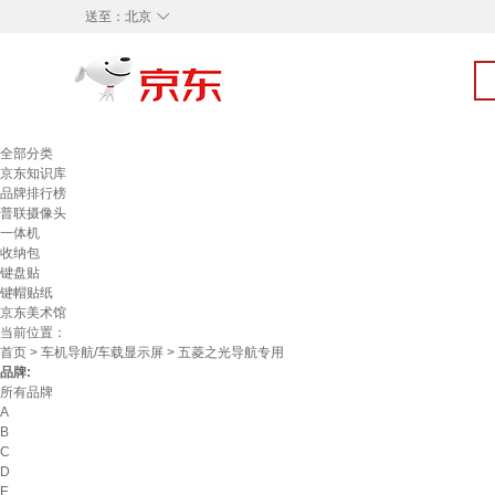
◇
送至：
北京
全部分类
京东知识库
品牌排行榜
普联摄像头
一体机
收纳包
键盘贴
键帽贴纸
京东美术馆
当前位置：
首页
>
车机导航/车载显示屏
> 五菱之光导航专用
品牌:
所有品牌
A
B
C
D
E