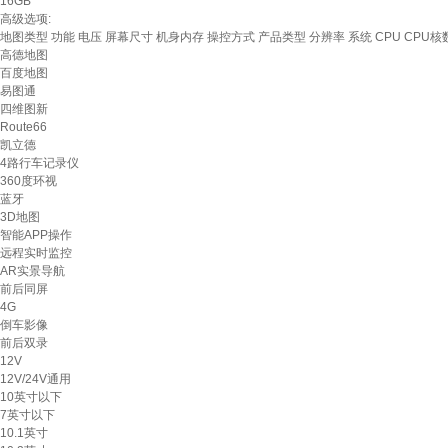
16GB
高级选项:
地图类型
功能
电压
屏幕尺寸
机身内存
操控方式
产品类型
分辨率
系统
CPU
CPU核
高德地图
百度地图
易图通
四维图新
Route66
凯立德
4路行车记录仪
360度环视
蓝牙
3D地图
智能APP操作
远程实时监控
AR实景导航
前后同屏
4G
倒车影像
前后双录
12V
12V/24V通用
10英寸以下
7英寸以下
10.1英寸