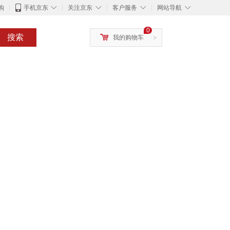
◇
◇
◇
◇
购
手机京东
关注京东
客户服务
网站导航
0
搜索
我的购物车
>