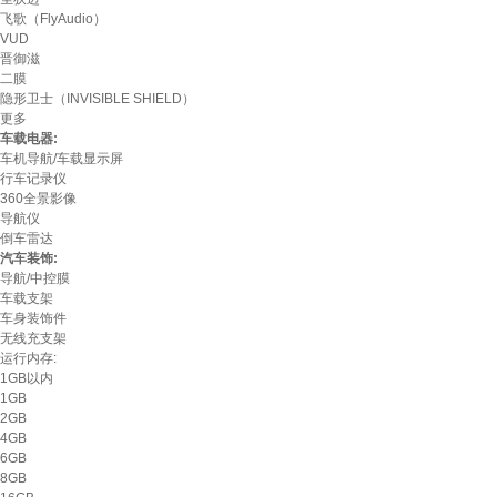
飞歌（FlyAudio）
VUD
晋御滋
二膜
隐形卫士（INVISIBLE SHIELD）
更多
车载电器:
车机导航/车载显示屏
行车记录仪
360全景影像
导航仪
倒车雷达
汽车装饰:
导航/中控膜
车载支架
车身装饰件
无线充支架
运行内存:
1GB以内
1GB
2GB
4GB
6GB
8GB