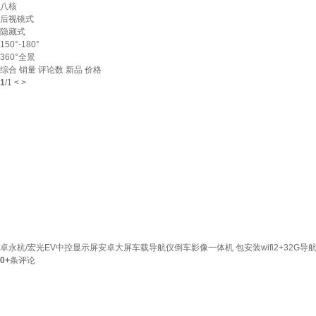
八核
后视镜式
隐藏式
150°-180°
360°全景
综合
销量
评论数
新品
价格
1
/
1
<
>
卓永杭/宏光EV中控显示屏安卓大屏车载导航仪倒车影像一体机 包安装wifi2+32G导航【苹
0+
条评论