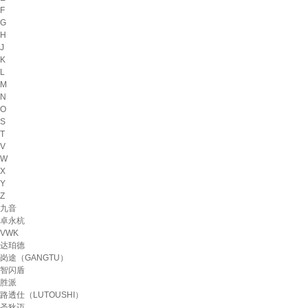
F
G
H
J
K
L
M
N
O
S
T
V
W
X
Y
Z
九音
卓永杭
VWK
达珀德
岗途（GANGTU）
智闪盾
胜派
路透仕（LUTOUSHI）
圣狄迈