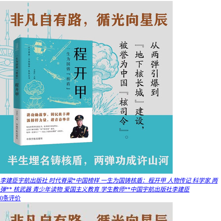
李建臣宇航出版社 时代脊梁*中国榜样 一生为国铸核盾：程开甲 人物传记 科学家 两
弹** 核武器 青少年读物 爱国主义教育 学生教师**中国宇航出版社李建臣
0条评价