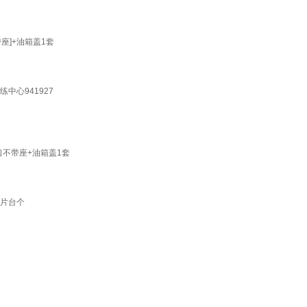
座]+油箱盖1套
中心941927
口不带座+油箱盖1套
扣片台个