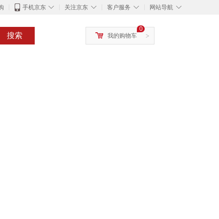
◇
◇
◇
◇
购
手机京东
关注京东
客户服务
网站导航
0
搜索
我的购物车
>