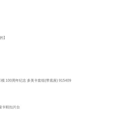
的】
100周年纪念 多美卡套组(带底座) 915409
样品座卡鞋扣片台