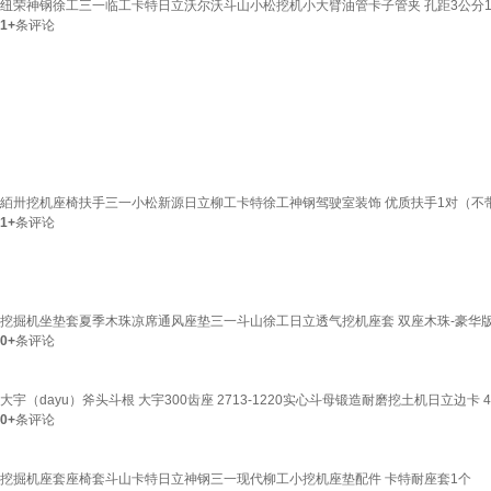
纽荣神钢徐工三一临工卡特日立沃尔沃斗山小松挖机小大臂油管卡子管夹 孔距3公分1
1+
条评论
絔卅挖机座椅扶手三一小松新源日立柳工卡特徐工神钢驾驶室装饰 优质扶手1对（不
1+
条评论
挖掘机坐垫套夏季木珠凉席通风座垫三一斗山徐工日立透气挖机座套 双座木珠-豪华
0+
条评论
大宇（dayu）斧头斗根 大宇300齿座 2713-1220实心斗母锻造耐磨挖土机日立边卡 4
0+
条评论
挖掘机座套座椅套斗山卡特日立神钢三一现代柳工小挖机座垫配件 卡特耐座套1个