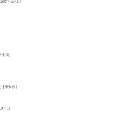
2螺丝底座1个
带支架）
版【摩卡棕】
.0开口