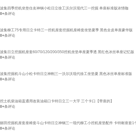
波集四季挖机坐垫住友神钢小松日立徐工沃尔沃现代三一挖掘 单座标准版浓情咖
0+
条评论
波集柳工75专用日立卡特三一挖机座套挖掘机座椅套坐垫夏季 黑色全皮单座豪华版
0+
条评论
波集日立挖掘机座套60/70/120/200/350挖机坐垫单座夏季透 黑红色冰丝单座记忆版
0+
条评论
波集挖掘机斗山小松卡特日立神刚三一沃尔沃现代徐工坐垫夏 黑色冰丝单座标准版
0+
条评论
挖土机柴油箱盖通用改装油箱口卡特日立三一大宇 三个卡口【带座的】
0+
条评论
丽田挖掘机座套座椅套斗山卡特日立神钢三一现代柳工小挖机座垫配件 卡特耐座套1
0+
条评论