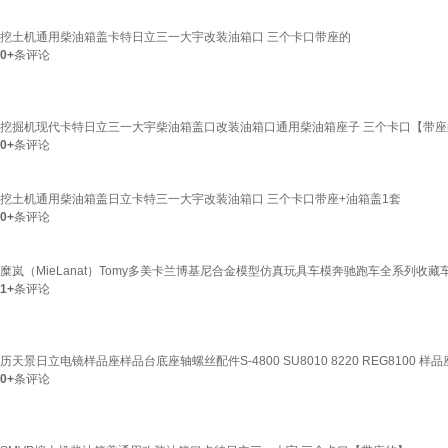
挖土机通用柴油箱盖卡特日立三一大宇改装油箱口 三个卡口带座的
0+
条评论
挖掘机现代卡特日立三一大宇柴油箱盖口改装油箱口通用柴油箱座子 三个卡口【带座
0+
条评论
挖土机通用柴油箱盖日立卡特三一大宇改装油箱口 三个卡口带座+油箱盖1套
0+
条评论
糜岚（MieLanat）Tomy多美卡兰博基尼合金模型仿真玩具车模奔驰跑车全系列收藏车模 
1+
条评论
历天景日立电镜样品座样品台底座轴螺丝配件S-4800 SU8010 8220 REG8100 
0+
条评论