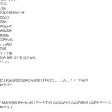
类别:
刀头
汽车专用卡箍/卡环
固定器
系统:
燃油系统
内饰系统
集雨板
高级选项:
产品类型
通用
专车专用
综合
销量
评论数
新品
价格
1
/
2
<
>
挖土机柴油箱盖通用改装油箱口卡特日立三一三菱 三个卡口带座的
0+
条评论
羽念汐挖掘机现代卡特日立三一大宇柴油箱盖口改装油箱口通用柴油箱座子 三个卡口
0+
条评论