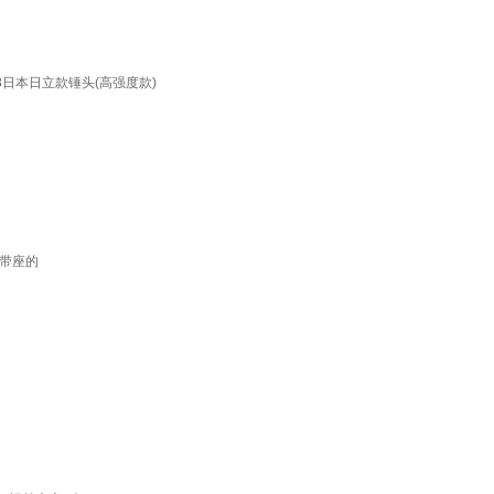
48日本日立款锤头(高强度款)
带座的