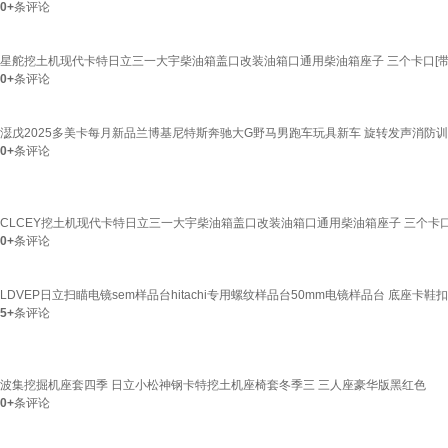
0+
条评论
星舵挖土机现代卡特日立三一大宇柴油箱盖口改装油箱口通用柴油箱座子 三个卡口[带
0+
条评论
濏戊2025多美卡每月新品兰博基尼特斯奔驰大G野马男跑车玩具新车 旋转发声消防训练
0+
条评论
CLCEY挖土机现代卡特日立三一大宇柴油箱盖口改装油箱口通用柴油箱座子 三个卡
0+
条评论
LDVEP日立扫瞄电镜sem样品台hitachi专用螺纹样品台50mm电镜样品台 底座卡鞋
5+
条评论
波集挖掘机座套四季 日立小松神钢卡特挖土机座椅套冬季三 三人座豪华版黑红色
0+
条评论