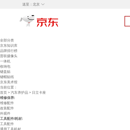
◇
送至：
北京
全部分类
京东知识库
品牌排行榜
普联摄像头
一体机
收纳包
键盘贴
键帽贴纸
京东美术馆
当前位置：
首页
>
汽车养护品
> 日立卡座
维修保养:
维修配件
改装配件
外观件
工具配件/耗材:
工具配件
通用工具耗材