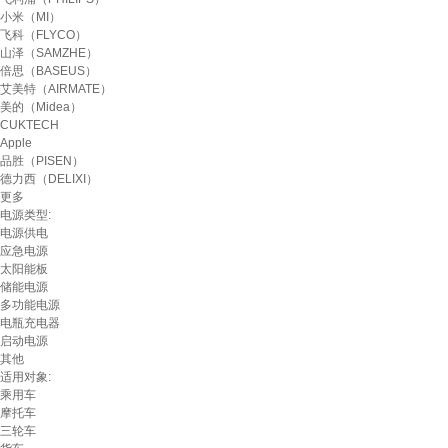
小米（MI）
飞科（FLYCO）
山泽（SAMZHE）
倍思（BASEUS）
艾美特（AIRMATE）
美的（Midea）
CUKTECH
Apple
品胜（PISEN）
德力西（DELIXI）
更多
电源类型:
电源供电
应急电源
太阳能板
储能电源
多功能电源
电瓶充电器
启动电源
其他
适用对象:
乘用车
摩托车
三轮车