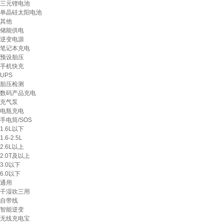
三元锂电池
单晶硅太阳电池
其他
储能供电
逆变电源
笔记本充电
预设胎压
手机快充
UPS
胎压检测
数码产品充电
充气泵
电瓶充电
手电筒/SOS
1.6L以下
1.6-2.5L
2.6L以上
2.0T及以上
3.0以下
6.0以下
通用
干湿吹三用
自带线
智能逆变
无线充电宝