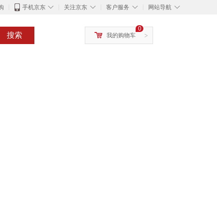
◇
◇
◇
◇
购
手机京东
关注京东
客户服务
网站导航
0
搜索
我的购物车
>