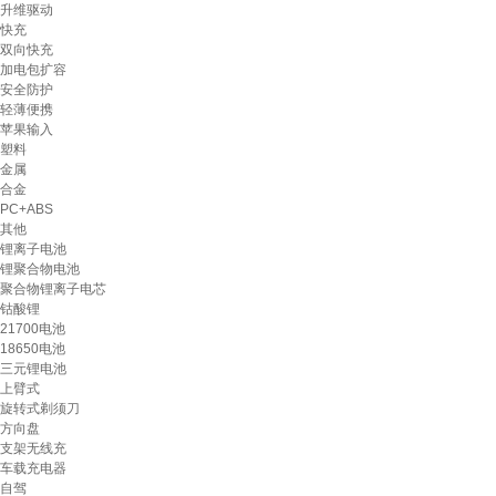
升维驱动
快充
双向快充
加电包扩容
安全防护
轻薄便携
苹果输入
塑料
金属
合金
PC+ABS
其他
锂离子电池
锂聚合物电池
聚合物锂离子电芯
钴酸锂
21700电池
18650电池
三元锂电池
上臂式
旋转式剃须刀
方向盘
支架无线充
车载充电器
自驾