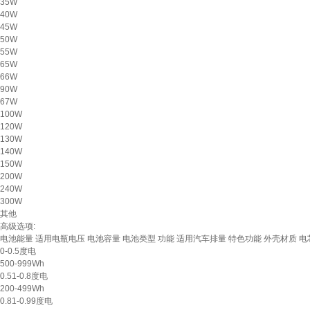
35W
40W
45W
50W
55W
65W
66W
90W
67W
100W
120W
130W
140W
150W
200W
240W
300W
其他
高级选项:
电池能量
适用电瓶电压
电池容量
电池类型
功能
适用汽车排量
特色功能
外壳材质
电
0-0.5度电
500-999Wh
0.51-0.8度电
200-499Wh
0.81-0.99度电