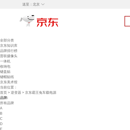
◇
送至：
北京
全部分类
京东知识库
品牌排行榜
普联摄像头
一体机
收纳包
键盘贴
键帽贴纸
京东美术馆
当前位置：
首页
>
逆变器
> 京东霸王兔车载电源
品牌:
所有品牌
A
B
C
D
E