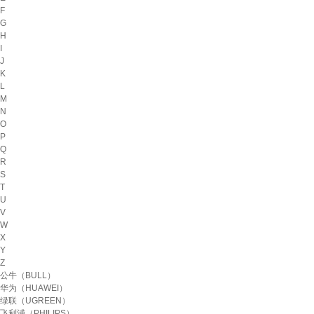
F
G
H
I
J
K
L
M
N
O
P
Q
R
S
T
U
V
W
X
Y
Z
公牛（BULL）
华为（HUAWEI）
绿联（UGREEN）
飞利浦（PHILIPS）