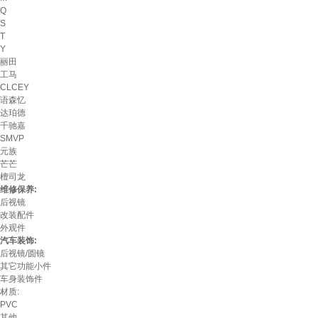
Q
S
T
Y
丽田
工马
CLCEY
语森忆
达珀德
千驰嘉
SMVP
元族
芒芒
檀司龙
维修保养:
后视镜
改装配件
外观件
汽车装饰:
后视镜/圆镜
其它功能小件
车身装饰件
材质:
PVC
其他