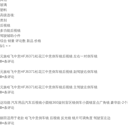
玻璃
塑料
高级选项:
类别
后视镜
多功能后视镜
驾驶辅助小件
综合
销量
评论数
新品
价格
1
/
1
<
>
元族哈飞中意HFJ6371松花江中意倒车镜后视镜 左右一对倒车镜
0+
条评论
元族哈飞中意HFJ6371松花江中意倒车镜后视镜 副驾驶右倒车镜
0+
条评论
元族哈飞中意HFJ6371松花江中意倒车镜后视镜 主驾驶左倒车镜
0+
条评论
达珀德 汽车用品汽车后视镜小圆镜360旋转盲区镜倒车小圆镜盲点广角镜 豪华款-2个装 
0+
条评论
丽田适用于老款 哈飞中意倒车镜 后视镜 反光镜 镜片可调角度 驾驶室左边
0+
条评论