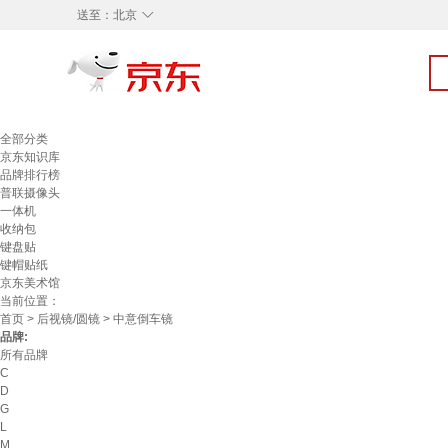
◇
送至：
北京
全部分类
京东知识库
品牌排行榜
普联摄像头
一体机
收纳包
键盘贴
键帽贴纸
京东美术馆
当前位置：
首页
>
后视镜/圆镜
> 中意倒车镜
品牌:
所有品牌
C
D
G
L
M