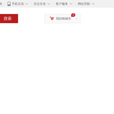
◇
◇
◇
◇
购
手机京东
关注京东
客户服务
网站导航
0
搜索
我的购物车
>