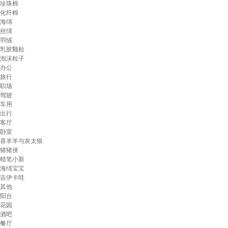
珍珠棉
化纤棉
海绵
丝绵
羽绒
乳胶颗粒
泡沫粒子
办公
旅行
职场
驾驶
车用
出行
客厅
卧室
喜羊羊与灰太狼
猪猪侠
蜡笔小新
海绵宝宝
吉伊卡哇
其他
阳台
花园
酒吧
餐厅