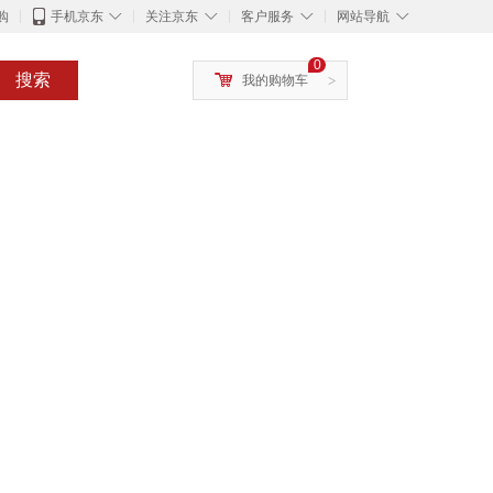
◇
◇
◇
◇
购
手机京东
关注京东
客户服务
网站导航
0
搜索
我的购物车
>