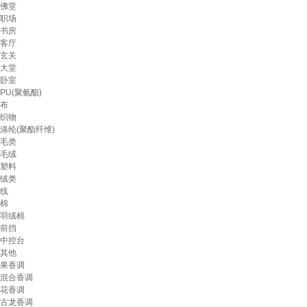
佛堂
职场
书房
客厅
玄关
大堂
卧室
PU(聚氨酯)
布
织物
涤纶(聚酯纤维)
毛类
毛绒
塑料
绒类
线
棉
羽绒棉
前挡
中控台
其他
果香调
混合香调
花香调
古龙香调