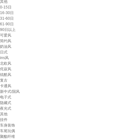
其他
0-15日
16-30日
31-60日
61-90日
90日以上
可爱风
简约风
奶油风
日式
ins风
北欧风
侘寂风
炫酷风
复古
卡通风
新中式/国风
电子式
隐藏式
夜光式
其他
挂件
车身装饰
车尾玩偶
聚酯纤维