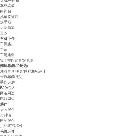
导航/中控膜
车载桌板
内饰贴
汽车装饰灯
扶手箱
后备箱垫
更多
车载小件:
车钥匙扣
车贴
车钥匙套
安全带固定器/延长器
潮玩/动漫/IP周边:
潮流盲盒/明盒/搪胶潮玩/吊卡
卡通/动漫周边
手办/人偶
BJD/兵人
网游周边
电影周边
摆件:
桌面摆件
招财猫
国学摆件
户外/庭院摆件
毛绒玩具: