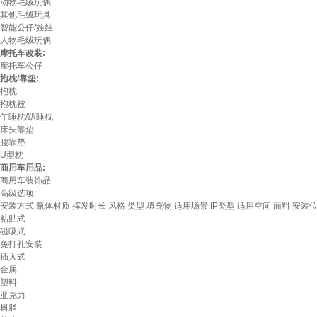
动物毛绒玩偶
其他毛绒玩具
智能公仔/娃娃
人物毛绒玩偶
摩托车改装:
摩托车公仔
抱枕/靠垫:
抱枕
抱枕被
午睡枕/趴睡枕
床头靠垫
腰靠垫
U型枕
商用车用品:
商用车装饰品
高级选项:
安装方式
瓶体材质
挥发时长
风格
类型
填充物
适用场景
IP类型
适用空间
面料
安装
粘贴式
磁吸式
免打孔安装
插入式
金属
塑料
亚克力
树脂