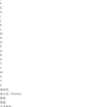
F
G
H
I
J
K
L
M
N
O
P
Q
R
S
T
V
W
X
Y
Z
迪加伦
迪士尼（Disney）
繁夏
赟娅
马克图布