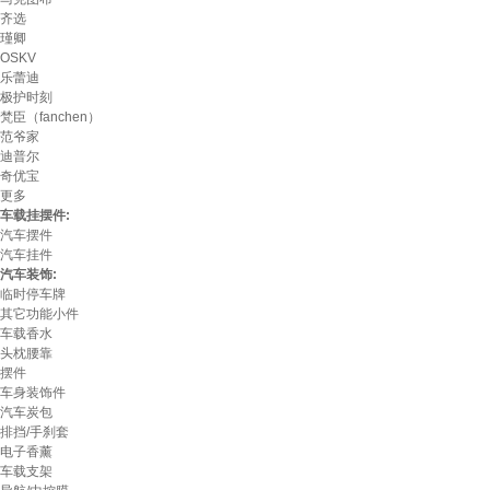
齐选
瑾卿
OSKV
乐蕾迪
极护时刻
梵臣（fanchen）
范爷家
迪普尔
奇优宝
更多
车载挂摆件:
汽车摆件
汽车挂件
汽车装饰:
临时停车牌
其它功能小件
车载香水
头枕腰靠
摆件
车身装饰件
汽车炭包
排挡/手刹套
电子香薰
车载支架