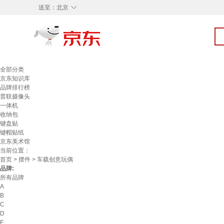
◇
送至：
北京
全部分类
京东知识库
品牌排行榜
普联摄像头
一体机
收纳包
键盘贴
键帽贴纸
京东美术馆
当前位置：
首页
>
摆件
> 车载创意玩偶
品牌:
所有品牌
A
B
C
D
E