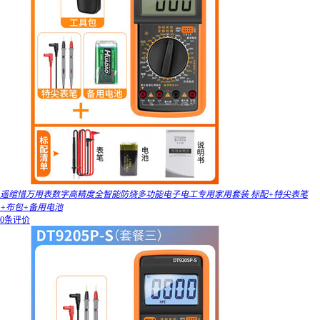
遥绾惜万用表数字高精度全智能防烧多功能电子电工专用家用套装 标配+特尖表笔
+布包+备用电池
0条评价