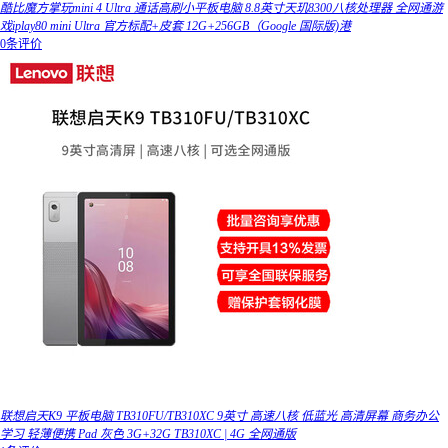
酷比魔方掌玩mini 4 Ultra 通话高刷小平板电脑 8.8英寸天玑8300八核处理器 全网通游
戏iplay80 mini Ultra 官方标配+皮套 12G+256GB（Google 国际版)港
0条评价
联想启天K9 平板电脑 TB310FU/TB310XC 9英寸 高速八核 低蓝光 高清屏幕 商务办公
学习 轻薄便携 Pad 灰色 3G+32G TB310XC | 4G 全网通版