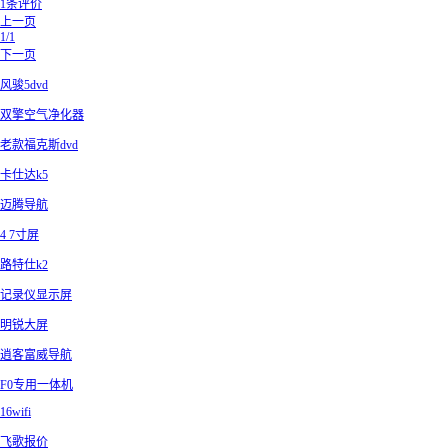
1条评价
上一页
1/1
下一页
风骏5dvd
双擎空气净化器
老款福克斯dvd
卡仕达k5
迈腾导航
4 7寸屏
路特仕k2
记录仪显示屏
明锐大屏
逍客富威导航
F0专用一体机
16wifi
飞歌报价