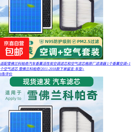
适配雪佛兰科帕奇汽车香薰活性炭空调滤芯和空气滤芯格原厂滤清器 1个香薰空调+1
个空气滤芯 雪佛兰科帕奇/2011-2018款下单留言:车型+
0条评价