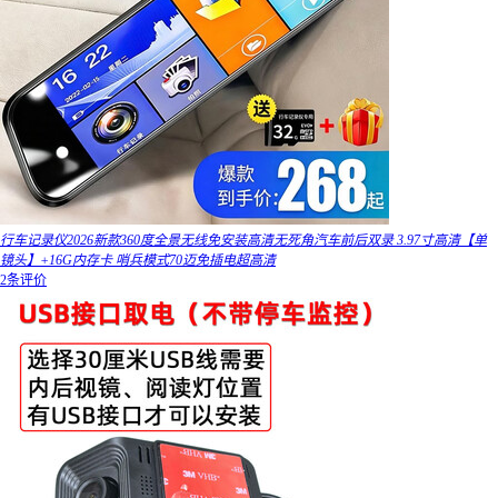
行车记录仪2026新款360度全景无线免安装高清无死角汽车前后双录 3.97寸高清【单
镜头】+16G内存卡 哨兵模式70迈免插电超高清
2条评价