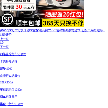
神眸汽车行车记录仪 停车监控 哨兵模式 DC1标准版拓展电池*1（预计8月初发货）
15条评价
上一页
1/5
下一页
四路监控行车记录仪
卡美特电子狗
纽曼i1000
京华行车记录仪
32LX150A
车载记录仪1080p
倒车影像显示
黑球q7行车记录仪