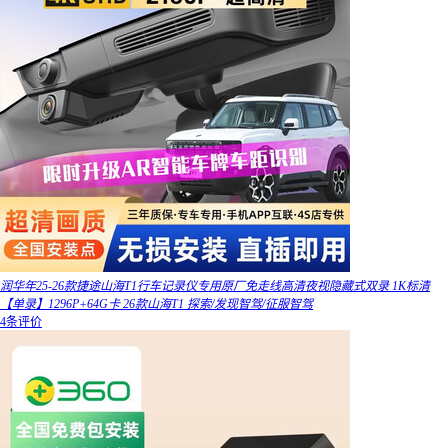
润华年25-26款捷途山海T1行车记录仪专用原厂免走线高清夜视隐藏式双录 1K标清
【单录】1296P+64G卡 26款山海T1 探索/发现智驾/征服智驾
4条评价