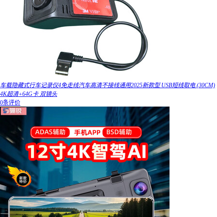
车载隐藏式行车记录仪4免走线汽车高清不接线通用2025新款型 USB短线取电 (30CM)
4K超清+64G卡 双镜头
0条评价