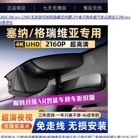
360G300 pro 1296P无支架可拆卸隐藏式内置GPS电子狗车载汽车记录仪 G300 pro
0条评价
润华年26-27款丰田赛那塞纳/格瑞维亚专用行车记录仪原厂免接线安装21款 2026-2027