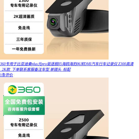
360专用于比亚迪秦plus元pro驱逐舰05海鸥海豹06宋DMI汽车行车记录仪 Z300高清
_2K款_下单联系客服备注车型 单镜头_标配
1条评价