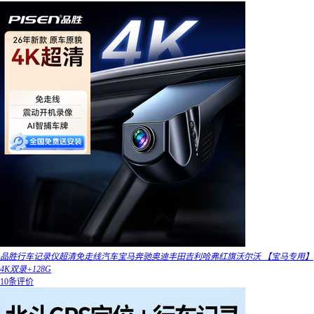
品胜行车记录仪超清免走线汽车宝马奔驰奥迪丰田吉利哈弗红旗沃尔沃 【宝马专用】
4K双录+128G
10条评价