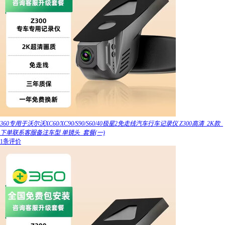
360专用于沃尔沃XC60/XC90/S90/S60/40极星2免走线汽车行车记录仪 Z300高清_2K款_
下单联系客服备注车型 单镜头_套餐(一)
1条评价