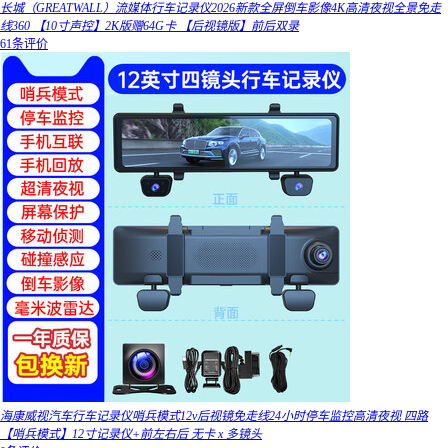
长城（GREATWALL）流媒体行车记录仪2026新款全屏倒车影像4K高清夜视全景免走
线360 【10寸声控】2K版赠64G卡 【后视镜版】前后双录
61条评价
海康威视汽车行车记录仪哨兵模式12v后视镜免走线24小时停车监控高清夜视 四路
【哨兵模式】12寸记录仪+前左右后 无卡 x 多镜头