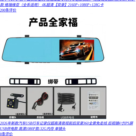
款 格瑞维亚（全系适用） 4K超清【双录】2160P+1080P+128G卡
200条评价
2026年新款汽车USB行车记录仪超高清夜视前后双录360全景免走线 后视镜4寸IPS屏
USB供电款 高清1080P款-32G内存 单镜头
0条评价