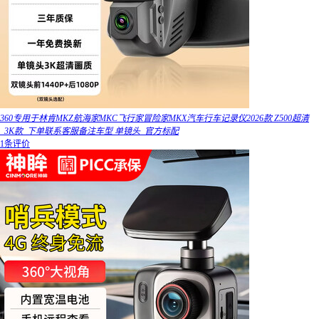
360专用于林肯MKZ航海家MKC飞行家冒险家MKX汽车行车记录仪2026款 Z500超清
_3K款_下单联系客服备注车型 单镜头_官方标配
1条评价