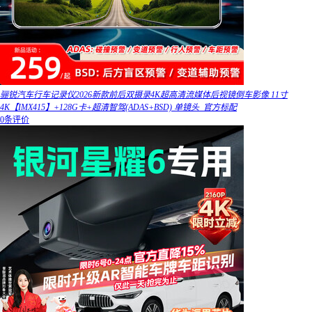
骊锐汽车行车记录仪2026新款前后双摄录4K超高清流媒体后视镜倒车影像 11寸
4K【IMX415】+128G卡+超清智驾(ADAS+BSD) 单镜头_官方标配
0条评价