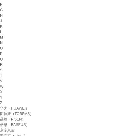
F
G
H
J
K
L
M
N
O
P
Q
R
S
T
V
W
X
Y
Z
华为（HUAWEI）
图拉斯（TORRAS）
品胜（PISEN）
倍思（BASEUS）
京东京造
斯泰克（stiger）