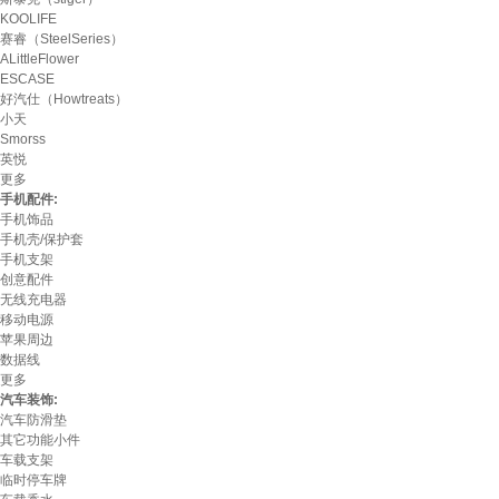
KOOLIFE
赛睿（SteelSeries）
ALittleFlower
ESCASE
好汽仕（Howtreats）
小天
Smorss
英悦
更多
手机配件:
手机饰品
手机壳/保护套
手机支架
创意配件
无线充电器
移动电源
苹果周边
数据线
更多
汽车装饰:
汽车防滑垫
其它功能小件
车载支架
临时停车牌