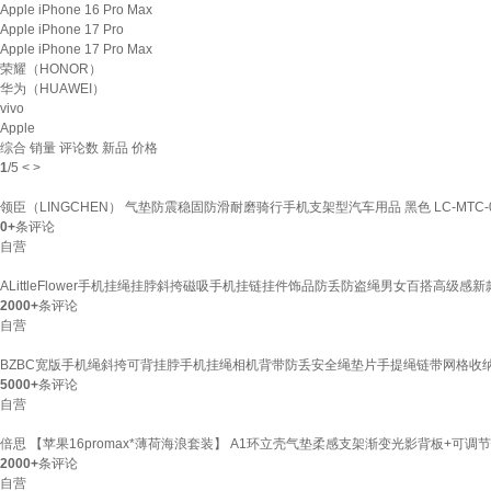
Apple iPhone 16 Pro Max
Apple iPhone 17 Pro
Apple iPhone 17 Pro Max
荣耀（HONOR）
华为（HUAWEI）
vivo
Apple
综合
销量
评论数
新品
价格
1
/
5
<
>
领臣（LINGCHEN） 气垫防震稳固防滑耐磨骑行手机支架型汽车用品 黑色 LC-MTC-
0+
条评论
自营
ALittleFlower手机挂绳挂脖斜挎磁吸手机挂链挂件饰品防丢防盗绳男女百搭高级
2000+
条评论
自营
BZBC宽版手机绳斜挎可背挂脖手机挂绳相机背带防丢安全绳垫片手提绳链带网格收
5000+
条评论
自营
倍思 【苹果16promax*薄荷海浪套装】 A1环立壳气垫柔感支架渐变光影背板+可调
2000+
条评论
自营