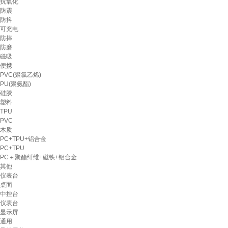
抗氧化
防震
防抖
可充电
防摔
防磨
磁吸
便携
PVC(聚氯乙烯)
PU(聚氨酯)
硅胶
塑料
TPU
PVC
木质
PC+TPU+铝合金
PC+TPU
PC＋聚酯纤维+磁铁+铝合金
其他
仪表台
桌面
中控台
仪表台
显示屏
通用