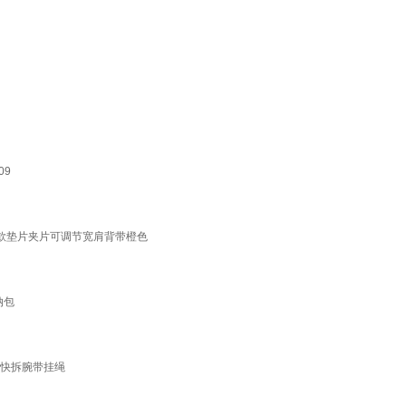
09
感新款垫片夹片可调节宽肩背带橙色
纳包
节快拆腕带挂绳