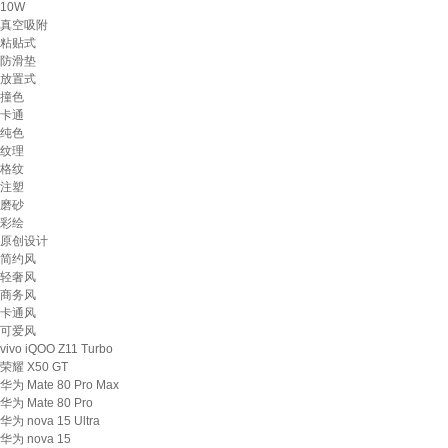
10W
真空吸附
粘贴式
防滑垫
放置式
撞色
卡通
纯色
纹理
格纹
注塑
磨砂
彩绘
原创设计
简约风
轻奢风
商务风
卡通风
可爱风
vivo iQOO Z11 Turbo
荣耀 X50 GT
华为 Mate 80 Pro Max
华为 Mate 80 Pro
华为 nova 15 Ultra
华为 nova 15