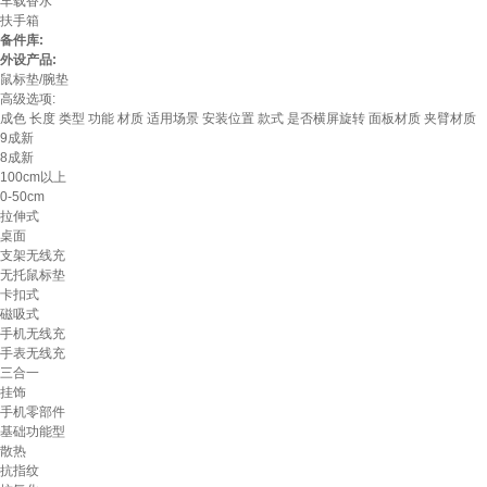
车载香水
扶手箱
备件库:
外设产品:
鼠标垫/腕垫
高级选项:
成色
长度
类型
功能
材质
适用场景
安装位置
款式
是否横屏旋转
面板材质
夹臂材质
9成新
8成新
100cm以上
0-50cm
拉伸式
桌面
支架无线充
无托鼠标垫
卡扣式
磁吸式
手机无线充
手表无线充
三合一
挂饰
手机零部件
基础功能型
散热
抗指纹