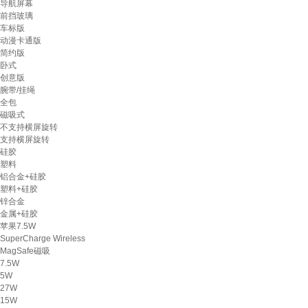
导航屏幕
前挡玻璃
车标版
动漫卡通版
简约版
卧式
创意版
腕带/挂绳
全包
磁吸式
不支持横屏旋转
支持横屏旋转
硅胶
塑料
铝合金+硅胶
塑料+硅胶
锌合金
金属+硅胶
苹果7.5W
SuperCharge Wireless
MagSafe磁吸
7.5W
5W
27W
15W