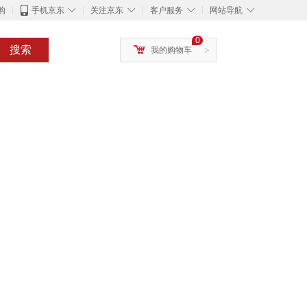
◇
◇
◇
◇
购
手机京东
关注京东
客户服务
网站导航
0
搜索
我的购物车
>