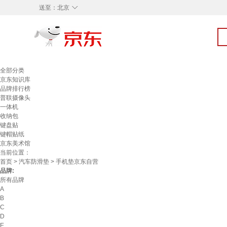
◇
送至：
北京
全部分类
京东知识库
品牌排行榜
普联摄像头
一体机
收纳包
键盘贴
键帽贴纸
京东美术馆
当前位置：
首页
>
汽车防滑垫
> 手机垫京东自营
品牌:
所有品牌
A
B
C
D
E