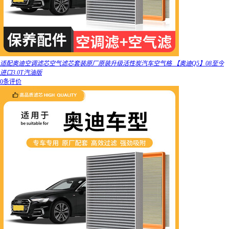
适配奥迪空调滤芯空气滤芯套装原厂原装升级活性炭汽车空气格 【奥迪Q5】08至今
进口3.0T汽油版
0条评价