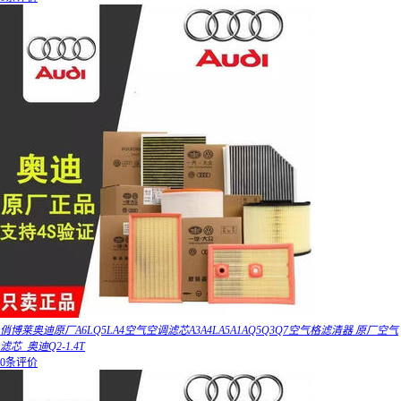
俏博莱奥迪原厂A6LQ5LA4空气空调滤芯A3A4LA5A1AQ5Q3Q7空气格滤清器 原厂空气
滤芯_奥迪Q2-1.4T
0条评价