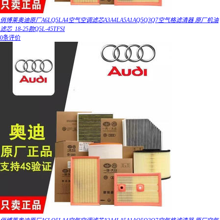
俏博莱奥迪原厂A6LQ5LA4空气空调滤芯A3A4LA5A1AQ5Q3Q7空气格滤清器 原厂机油
滤芯_18-25款Q5L-45TFSI
0条评价