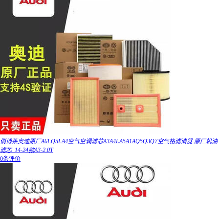
俏博莱奥迪原厂A6LQ5LA4空气空调滤芯A3A4LA5A1AQ5Q3Q7空气格滤清器 原厂机油
滤芯_14-24款A3-2.0T
0条评价