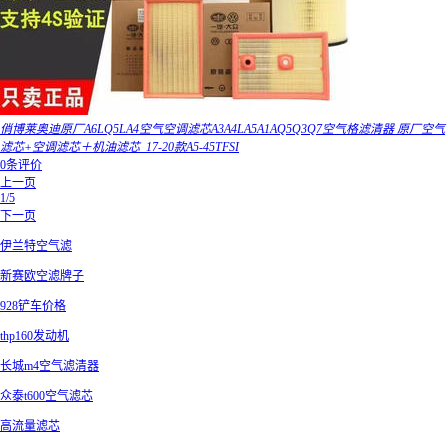
俏博莱奥迪原厂A6LQ5LA4空气空调滤芯A3A4LA5A1AQ5Q3Q7空气格滤清器 原厂空气
滤芯+空调滤芯＋机油滤芯_17-20款A5-45TFSI
0条评价
上一页
1/5
下一页
伊兰特空气滤
新赛欧空滤牌子
928铲车价格
thp160发动机
长城m4空气滤清器
众泰t600空气滤芯
高流量滤芯