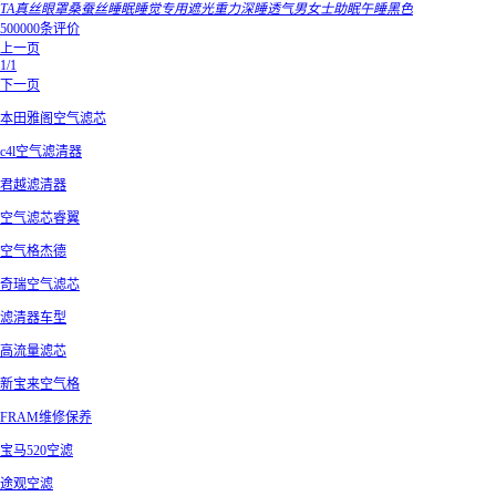
TA真丝眼罩桑蚕丝睡眠睡觉专用遮光重力深睡透气男女士助眠午睡黑色
500000条评价
上一页
1/1
下一页
本田雅阁空气滤芯
c4l空气滤清器
君越滤清器
空气滤芯睿翼
空气格杰德
奇瑞空气滤芯
滤清器车型
高流量滤芯
新宝来空气格
FRAM维修保养
宝马520空滤
途观空滤