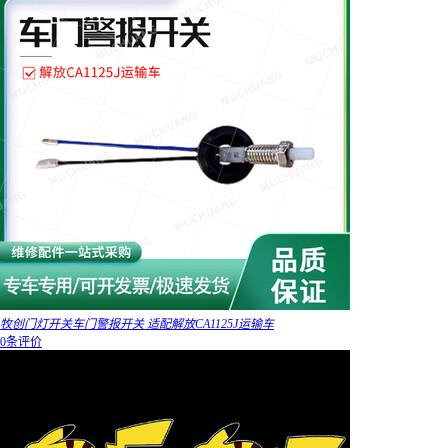
牧创门灯开关车门警报开关 适配解放CA1125J运输车
0条评价