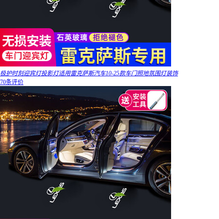
极护时刻迎宾灯投影灯适用雷克萨斯汽车10-25款车门照地氛围灯装饰
70条评价