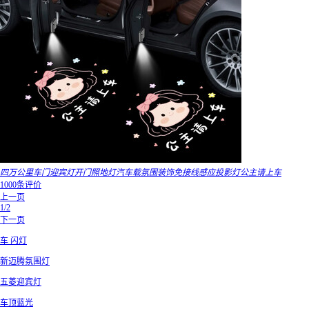
四万公里车门迎宾灯开门照地灯汽车载氛围装饰免接线感应投影灯公主请上车
1000条评价
上一页
1/2
下一页
车 闪灯
新迈腾氛围灯
五菱迎宾灯
车顶蓝光