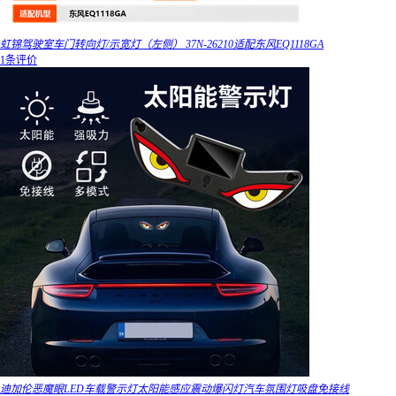
虹锦驾驶室车门转向灯/示宽灯（左侧） 37N-26210适配东风EQ1118GA
1条评价
迪加伦恶魔眼LED车载警示灯太阳能感应震动爆闪灯汽车氛围灯吸盘免接线