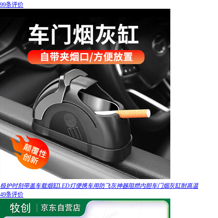
99条评价
极护时刻带盖车载烟缸LED灯便携车用防飞灰神器阻燃内胆车门烟灰缸耐高温
49条评价