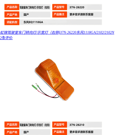
虹锦驾驶室车门转向灯/示宽灯（右侧)37N-26220东风1118GA/2102/2102N
2条评价