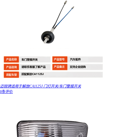
迈锐骋适用于解放CA1125J 门灯开关/车门警报开关
0条评价