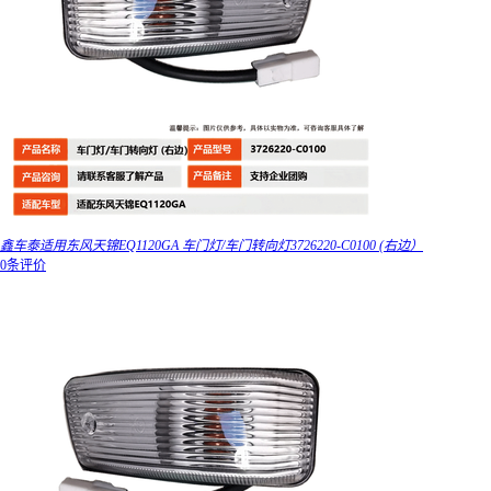
鑫车泰适用东风天锦EQ1120GA 车门灯/车门转向灯3726220-C0100 (右边）
0条评价