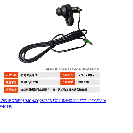
迈锐骋东风EQ1118GA-EQ2102门灯开关驾驶室车门灯开关37N-58010
0条评价