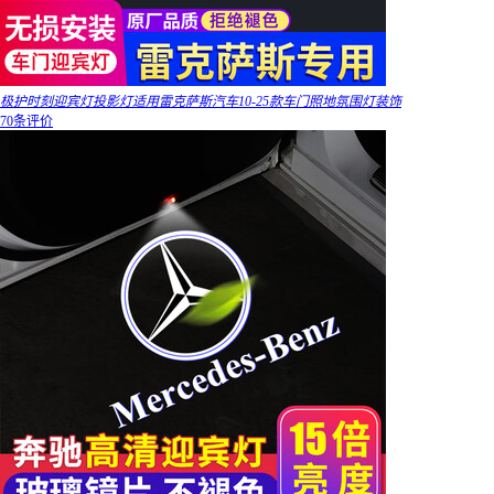
极护时刻迎宾灯投影灯适用雷克萨斯汽车10-25款车门照地氛围灯装饰
70条评价