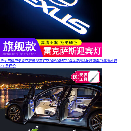
祈生花适用于雷克萨斯迎宾灯ES200300hRX300LX凌志IS改装饰车门氛围投影
200条评价