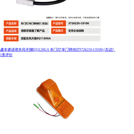
鑫车泰适用东风天锦EQ1120GA 车门灯/车门转向灯3726210-C0100 (左边）
1条评价