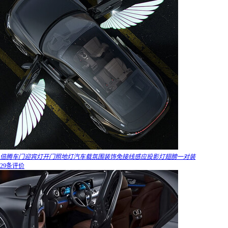
倍腾车门迎宾灯开门照地灯汽车载氛围装饰免接线感应投影灯翅膀一对装
29条评价