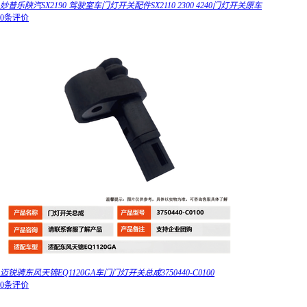
妙普乐陕汽SX2190 驾驶室车门灯开关配件SX2110 2300 4240门灯开关原车
0条评价
迈锐骋东风天锦EQ1120GA车门门灯开关总成3750440-C0100
0条评价