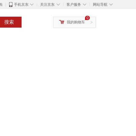
◇
◇
◇
◇
购
手机京东
关注京东
客户服务
网站导航
0
搜索
我的购物车
>