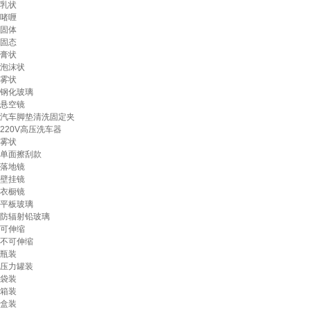
乳状
啫喱
固体
固态
膏状
泡沫状
雾状
钢化玻璃
悬空镜
汽车脚垫清洗固定夹
220V高压洗车器
雾状
单面擦刮款
落地镜
壁挂镜
衣橱镜
平板玻璃
防辐射铅玻璃
可伸缩
不可伸缩
瓶装
压力罐装
袋装
箱装
盒装