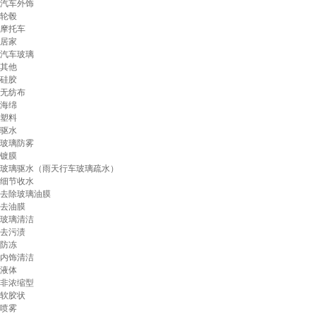
汽车外饰
轮毂
摩托车
居家
汽车玻璃
其他
硅胶
无纺布
海绵
塑料
驱水
玻璃防雾
镀膜
玻璃驱水（雨天行车玻璃疏水）
细节收水
去除玻璃油膜
去油膜
玻璃清洁
去污渍
防冻
内饰清洁
液体
非浓缩型
软胶状
喷雾