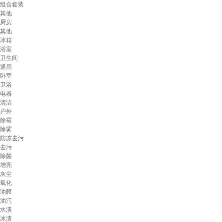
组合套装
其他
厨房
其他
冰箱
浴室
卫生间
通用
卧室
卫浴
电器
清洁
户外
除霉
除雾
防冻去污
去污
除菌
增亮
灰尘
氧化
油膜
油污
水渍
冰渍