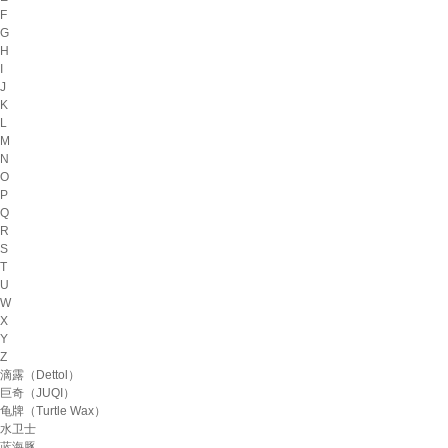
F
G
H
I
J
K
L
M
N
O
P
Q
R
S
T
U
W
X
Y
Z
滴露（Dettol）
巨奇（JUQI）
龟牌（Turtle Wax）
水卫士
蓝海豚