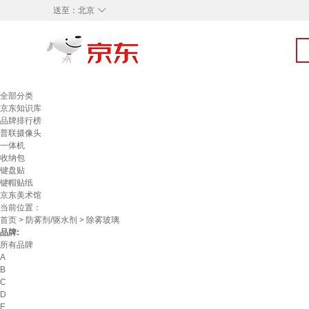
◇
送至：
北京
全部分类
京东知识库
品牌排行榜
普联摄像头
一体机
收纳包
键盘贴
键帽贴纸
京东美术馆
当前位置：
首页
>
防雾剂/驱水剂
> 除雾玻璃
品牌:
所有品牌
A
B
C
D
E