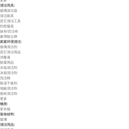
更多
清洁用具:
玻璃清洁器
清洁刷具
其它清洁工具
扫把簸箕
抹布/百洁布
家用除尘掸
家庭环境清洁:
玻璃清洁剂
其它清洁用品
消毒液
除霉用品
水垢清洁剂
冰箱清洁剂
洗洁精
除湿干燥剂
地板清洁剂
瓷砖清洁剂
更多
镜类:
穿衣镜
装饰材料:
玻璃
清洁用品: