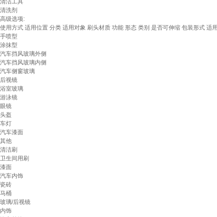
清洁工具
清洗剂
高级选项:
使用方式
适用位置
分类
适用对象
刷头材质
功能
形态
类别
是否可伸缩
包装形式
适
手喷型
涂抹型
汽车挡风玻璃外侧
汽车挡风玻璃内侧
汽车侧窗玻璃
后视镜
浴室玻璃
游泳镜
眼镜
头盔
车灯
汽车漆面
其他
清洁刷
卫生间用刷
漆面
汽车内饰
瓷砖
马桶
玻璃/后视镜
内饰