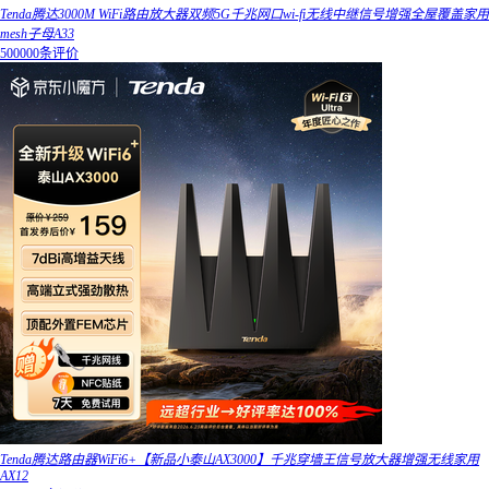
Tenda腾达3000M WiFi路由放大器双频5G千兆网口wi-fi无线中继信号增强全屋覆盖家用
mesh子母A33
500000条评价
Tenda腾达路由器WiFi6+【新品小泰山AX3000】千兆穿墙王信号放大器增强无线家用
AX12