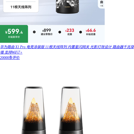
华为路由 X1 Pro 电竞涂装版 11根天线阵列 内置星闪网关 光影灯效设计 路由器千兆穿
墙 支持WiFi7+
20000条评价