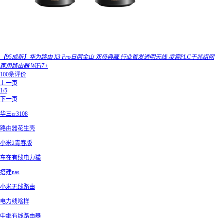
【95成新】华为路由 X3 Pro日照金山 双母典藏 行业首发透明天线 凌霄PLC千兆组网
家用路由器 WiFi7+
100条评价
上一页
1/5
下一页
华三er3108
路由器花生壳
小米2青春版
车在有线电力猫
搭建nas
小米无线路由
电力线啥样
中继有线路由器