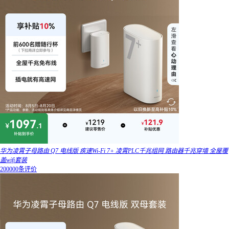
华为凌霄子母路由 Q7 电线版 疾速Wi-Fi 7+ 凌霄PLC千兆组网 路由器千兆穿墙 全屋覆
盖wifi套装
200000条评价