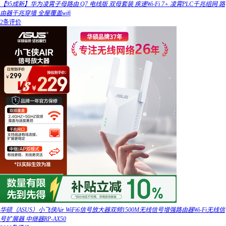
【95成新】华为凌霄子母路由 Q7 电线版 双母套装 疾速Wi-Fi 7+ 凌霄PLC千兆组网 路
由器千兆穿墙 全屋覆盖wifi
2条评价
华硕（ASUS）小飞侠Air WiFi6信号放大器双频1500M无线信号增强路由器Wi-Fi无线信
号扩展器 中继器RP-AX50