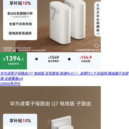
华为凌霄子母路由 Q7 电线版 双母套装 疾速Wi-Fi 7+ 凌霄PLC千兆组网 路由器千兆穿
墙 全屋覆盖wifi
200000条评价