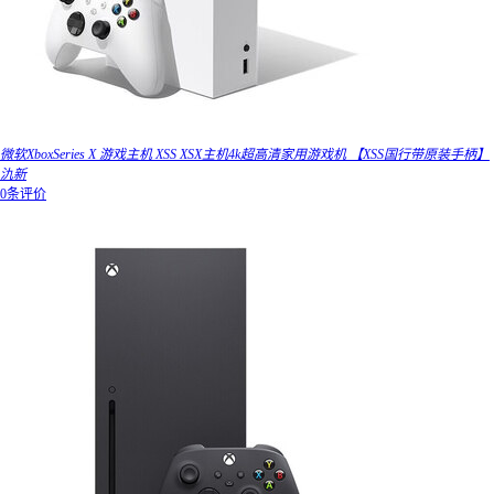
微软XboxSeries X 游戏主机 XSS XSX主机4k超高清家用游戏机 【XSS国行带原装手柄】
氿新
0条评价