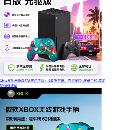
Xbox日版光驱版1TB黑色主机+《极限竞速：地平线6》限量手柄 套装
5000条评价