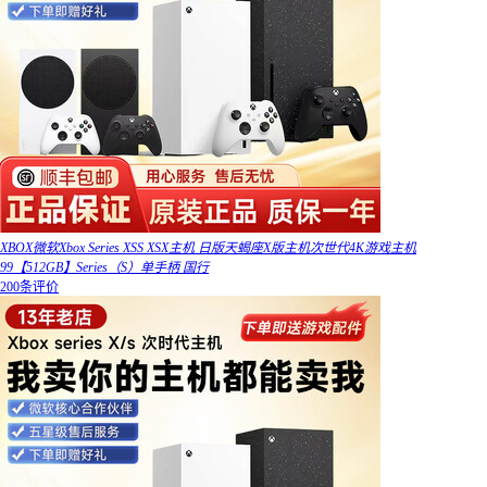
XBOX微软Xbox Series XSS XSX主机 日版天蝎座X版主机次世代4K游戏主机
99【512GB】Series（S）单手柄 国行
200条评价