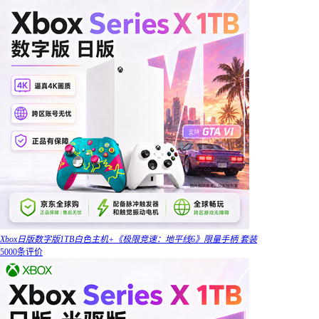
Xbox日版数字版1TB白色主机+《极限竞速：地平线6》限量手柄 套装
5000条评价