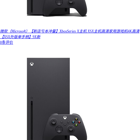
微软（Microsoft）【新店亏本冲量】XboxSeries X主机 XSX主机高清家用游戏机4K高清
【XSX外版单手柄】9X新
0条评价