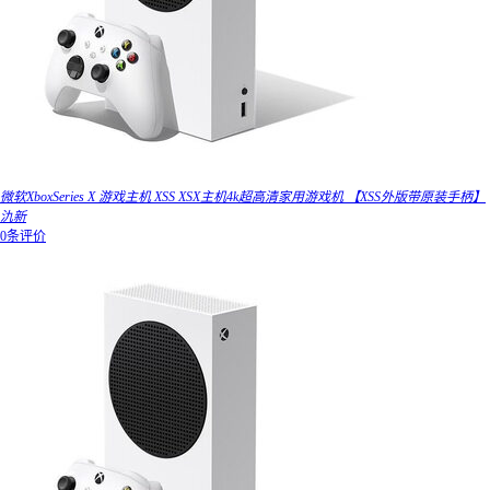
微软XboxSeries X 游戏主机 XSS XSX主机4k超高清家用游戏机 【XSS外版带原装手柄】
氿新
0条评价