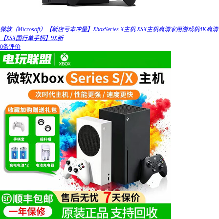
微软（Microsoft）【新店亏本冲量】XboxSeries X主机 XSX主机高清家用游戏机4K高清
【XSX国行单手柄】9X新
0条评价