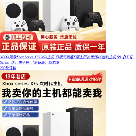
XBOX微软Xbox Series XSS XSX主机 日版天蝎座X版主机次世代4K游戏主机 99【1TB】
Series（X）单手柄 （港日版）随机发
200条评价