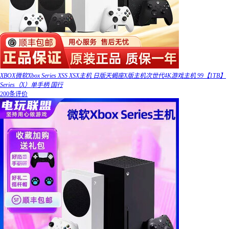
XBOX微软Xbox Series XSS XSX主机 日版天蝎座X版主机次世代4K游戏主机 99【1TB】
Series（X）单手柄 国行
200条评价