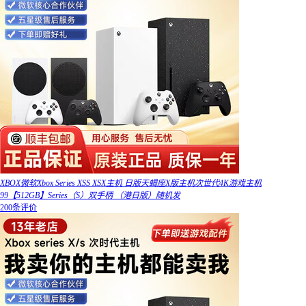
XBOX微软Xbox Series XSS XSX主机 日版天蝎座X版主机次世代4K游戏主机
99【512GB】Series（S）双手柄 （港日版）随机发
200条评价