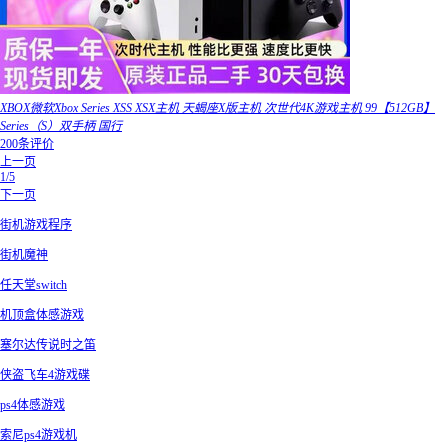
XBOX微软Xbox Series XSS XSX主机 天蝎座X版主机 次世代4K游戏主机 99【512GB】
Series（S）双手柄 国行
200条评价
上一页
1/5
下一页
街机游戏程序
街机魔神
任天堂switch
机顶盒体感游戏
塞尔达传说时之笛
侠盗飞车4游戏碟
ps4体感游戏
索尼ps4游戏机