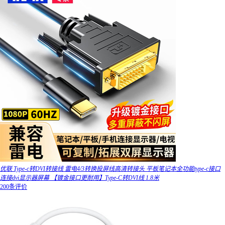
优联 Type-c转DVI转接线 雷电4/3转换投屏线高清转接头 平板笔记本全功能type-c接口
连接dvi显示器屏幕 【镀金接口更耐用】Type-C转DVI线 1.8米
200条评价