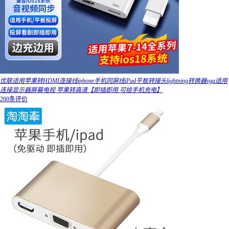
优联适用苹果转HDMI连接线iphone手机同屏线iPad平板转接头lightning转换器vga适用
连接显示器屏幕电视 苹果转高清【即插即用 可给手机充电】
200条评价