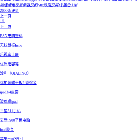
脑连接电视显示器投影typc数据投屏线 黑色 1米
2000条评价
上一页
1/1
下一页
BSN电脑整机
无线鼠标hello
乐视富士康
优质电容笔
洽利（QIALINO）
优加荣耀平板2 香槟金
ipad3/4皮套
玻璃膜ipad
三星311手机
夏新n900平板电脑
ipad胶套
苹果mini2尺寸