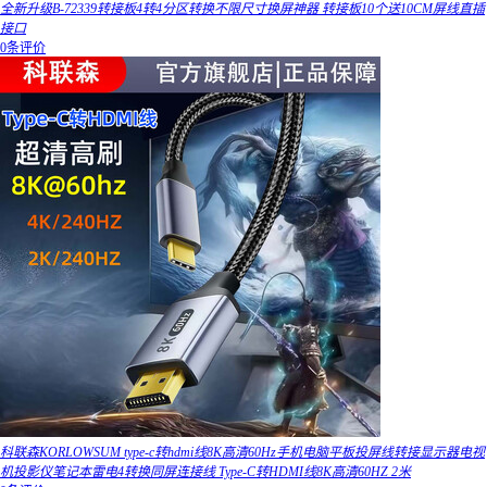
全新升级B-72339转接板4转4分区转换不限尺寸换屏神器 转接板10个送10CM屏线直插
接口
0条评价
科联森KORLOWSUM type-c转hdmi线8K高清60Hz手机电脑平板投屏线转接显示器电视
机投影仪笔记本雷电4转换同屏连接线 Type-C转HDMI线8K高清60HZ 2米