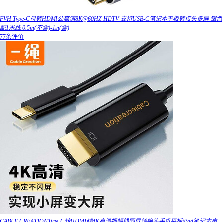
FVH Type-C母转HDMI公高清8K@60HZ HDTV 支持USB-C笔记本平板转接头多屏 银色
配1米线 0.5m(不含)-1m(含)
77条评价
CABLE CREATIONType-C转HDMI线4K高清视频线同屏转接头手机平板iPad笔记本电