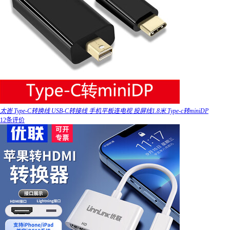
太峇 Type-C转换线 USB-C转接线 手机平板连电视 投屏线1.8米 Type-c转miniDP
12条评价