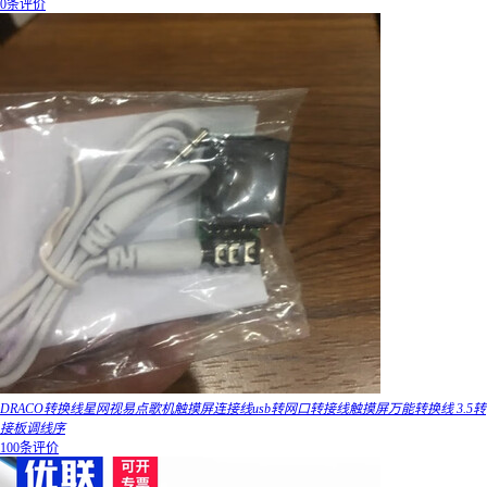
0条评价
DRACO转换线星网视易点歌机触摸屏连接线usb转网口转接线触摸屏万能转换线 3.5转
接板调线序
100条评价