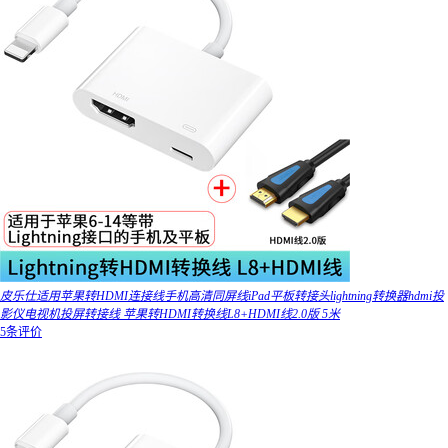
皮乐仕适用苹果转HDMI连接线手机高清同屏线iPad平板转接头lightning转换器hdmi投
影仪电视机投屏转接线 苹果转HDMI转换线L8+HDMI线2.0版 5米
5条评价