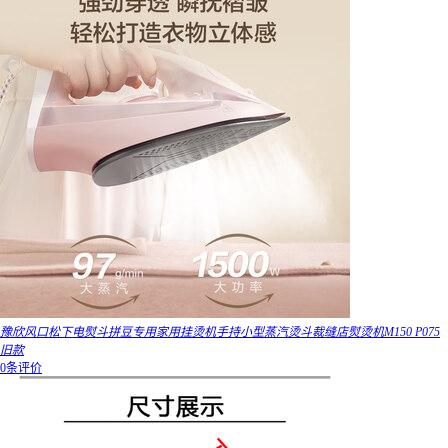
豫欣风口松下电熨斗拼豆专用家用挂烫机手持小型蒸汽烫斗裁缝店熨烫机M150 P075
旧款
0条评价