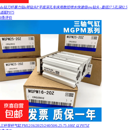
du钻刀杆暴力钻u转钻头P平底深孔车床用数控喷水快速倍spu钻头 -直径27.5孔深82.5
适配P075
0条评价
三杆导杆气缸 PM12/16/20/25/2/40/50/6-25-75-100Z 以 P075Z