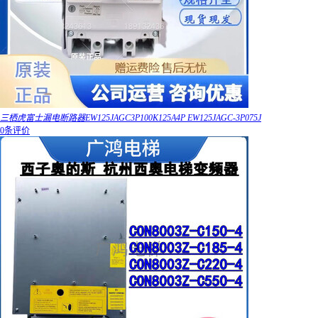
三栖虎富士漏电断路器EW125JAGC3P100K125A4P EW125JAGC-3P075J
0条评价