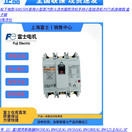
松下电熨斗M150N家用小型蒸汽熨斗烫衣服熨烫机手持小型挂烫机 P075机身微瑕 盒
子破
0条评价
爷（J）富J塑壳断路器BW50EAG BW63EAG 0W50AAG BW1B0EAG BW125士AGC-3P