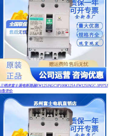
三栖虎富士漏电断路器EW125JAGC3P100K125A EW125JAGC-3P075J
0条评价