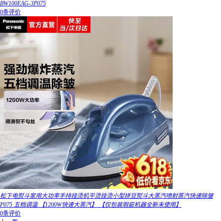
BW100EAG-3P075
0条评价
松下电熨斗家用大功率手持挂烫机平烫挂烫小型拼豆熨斗大蒸汽喷射蒸汽快速除皱
P075 五档调温 【1200W快速大蒸汽】 【仅包装瑕疵机器全新未使用】
0条评价