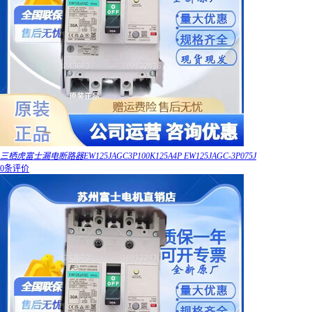
三栖虎富士漏电断路器EW125JAGC3P100K125A4P EW125JAGC-3P075J
0条评价