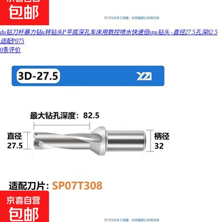
du钻刀杆暴力钻u转钻头P平底深孔车床用数控喷水快速倍spu钻头 -直径27.5孔深82.5
适配P075
0条评价