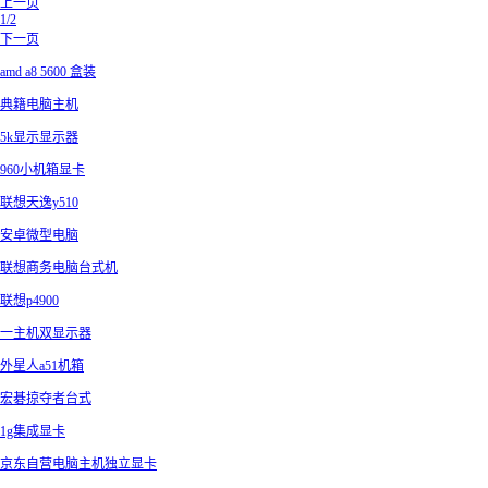
上一页
1/2
下一页
amd a8 5600 盒装
典籍电脑主机
5k显示显示器
960小机箱显卡
联想天逸y510
安卓微型电脑
联想商务电脑台式机
联想p4900
一主机双显示器
外星人a51机箱
宏碁掠夺者台式
1g集成显卡
京东自营电脑主机独立显卡