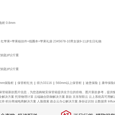
柜 0.8mm
+苹果核挂件+线圈本+苹果礼袋 2345678-10男女孩9-11岁生日礼物
钥匙)约2斤重
钥匙)约2斤重
0mm保险柜
|
保管柜红光
|
得力33116
|
560mm以上保管柜
|
迪堡保险
|
康华保险
保管箱新款图片信息，为您选购铭安保管箱提供全方位的价格、图片新款参考，提供
全解决方案
托管物理计算
云端融合防御解决方案
新款
京东智联云
云上系统高可用解
支持
积分商城电商解决方案
人脸搜索
政企云办公解决方案
身份证识别
云数据库 Influ