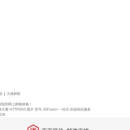
箱
|
大保鲜柜
愉悦的网上购物体验！
决方案
HTTPDNS
图片
型号
JDFusion
一站式
应急响应服务
xDB