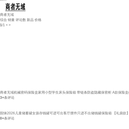
商者无域
综合
销量
评论数
新品
价格
1
/
1
<
>
商者无域机械密码保险盒家用小型学生床头保险箱 带链条防盗隐藏保密柜 A款保险盒(
3+
条评论
脘铼2026儿童储蓄罐女孩存钱罐可进可出客厅摆件只进不出储钱罐保险箱 【礼袋款】红苹果
0+
条评论