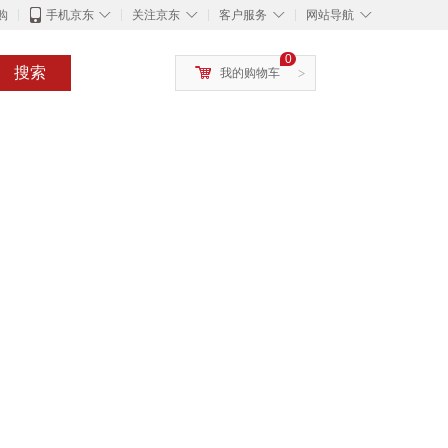
◇
◇
◇
◇
购
手机京东
关注京东
客户服务
网站导航
0
搜索
我的购物车
>