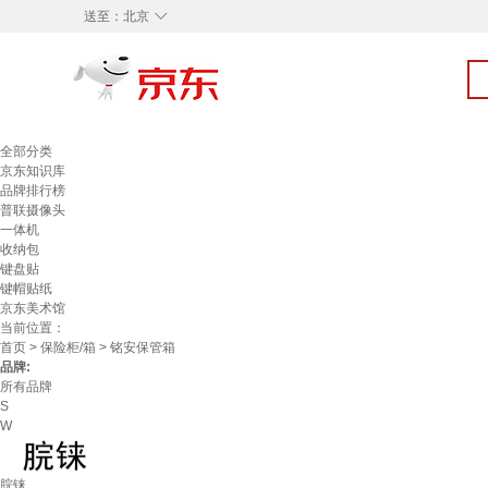
◇
送至：
北京
全部分类
京东知识库
品牌排行榜
普联摄像头
一体机
收纳包
键盘贴
键帽贴纸
京东美术馆
当前位置：
首页
>
保险柜/箱
> 铭安保管箱
品牌:
所有品牌
S
W
脘铼