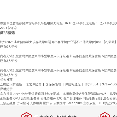
教室单位智能存储保管柜手机平板电脑充电柜usb 10位2A手机充电柜 10位2A手机充电
200+
条评论
商品精选
脘铼2026儿童储蓄罐女孩存钱罐可进可出客厅摆件只进不出储钱罐保险箱 【礼袋款】红苹果
已有
0
人评价
商者无域机械密码保险盒家用小型学生床头保险箱 带链条防盗隐藏保密柜 A款保险盒(
已有
3
人评价
商者无域机械密码保险盒家用小型学生床头保险箱 带链条防盗隐藏保密柜 A款保险盒(
已有
3
人评价
相关推荐：
众御防火防磁柜
|
永发保险箱
|
国保保险箱
|
保险柜红光
|
得力4054
|
371—46
温馨提示
京东是国内专业的铭安保管箱网上购物商城，本频道提供铭安保管箱新款价格、铭安
函数服务
GPU 云物理服务器
云托管服务
IDC 资产管理服务
网站地图
品牌
混合云安
云簇超融合
访问控制
人体检测
医疗云
云数据库 Greenplum
主机安全
IDC 现场技术