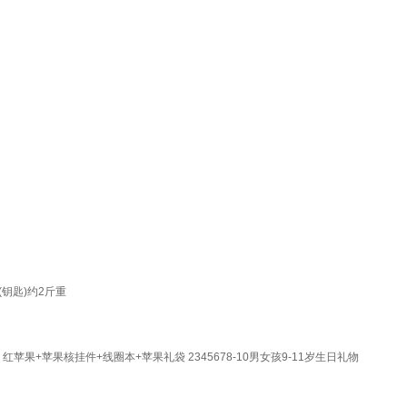
钥匙)约2斤重
+苹果核挂件+线圈本+苹果礼袋 2345678-10男女孩9-11岁生日礼物