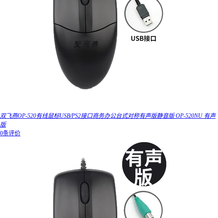
双飞燕OP-520有线鼠标USB/PS2接口商务办公台式对称有声版静音版 OP-520NU 有声
版
0条评价