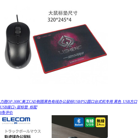
力胜OP-308C美工CAD制图黑色有线办公鼠标USB/PS2圆口台式机专用 黑色_USB方口
USB接口+鼠标垫_标配
0条评价