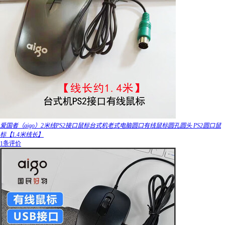
爱国者（aigo）2米线PS2接口鼠标台式机老式电脑圆口有线鼠标圆孔圆头 PS2圆口鼠
标【1.4米线长】
1条评价