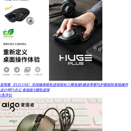
宜丽客（ELECOM）无线轴承版轨迹球鼠标三模连接8键自带掌托护腕鼠标食指操作
设计师PS办公 食指版 8键轨迹球
1条评价