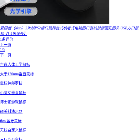
爱国者（aigo）2米线PS2接口鼠标台式机老式电脑圆口有线鼠标圆孔圆头 USB方口鼠
标【1.4米线长】
1条评价
上一页
1/5
下一页
吉选人体工学鼠标
大于130mm垂直鼠标
鼠标包邮罗技
小魔女垂直鼠标
博士顿游戏鼠标
硕美科演示器
ibm 蓝牙鼠标
无线自定义鼠标
三巨办公鼠标