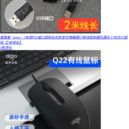
爱国者（aigo）2米线PS2接口鼠标台式机老式电脑圆口有线鼠标圆孔圆头 USB方口鼠
标【2米线长】
1条评价