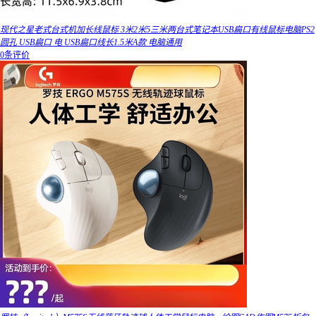
现代之星老式台式机加长线鼠标 3米2米5三米两台式笔记本USB扁口有线鼠标电脑PS2
圆孔 USB扁口 电 USB扁口线长1.5米A款 电脑通用
0条评价