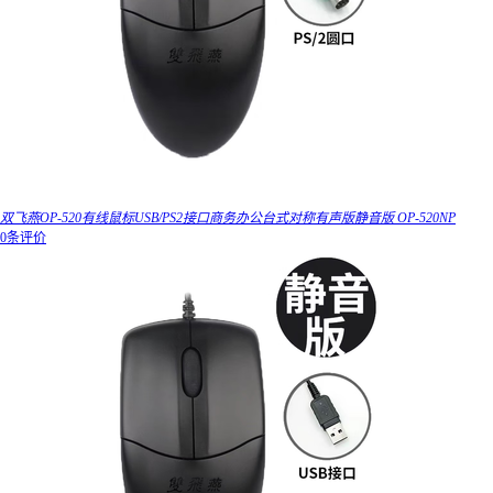
双飞燕OP-520有线鼠标USB/PS2接口商务办公台式对称有声版静音版 OP-520NP
0条评价