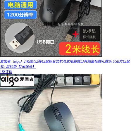
爱国者（aigo）2米线PS2接口鼠标台式机老式电脑圆口有线鼠标圆孔圆头 USB方口鼠
标+鼠标垫【2米线长】
1条评价