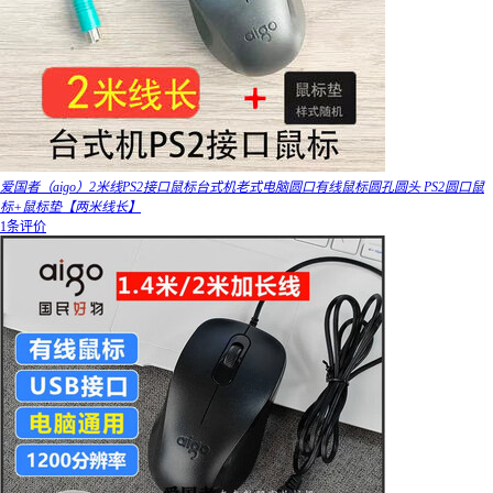
爱国者（aigo）2米线PS2接口鼠标台式机老式电脑圆口有线鼠标圆孔圆头 PS2圆口鼠
标+鼠标垫【两米线长】
1条评价