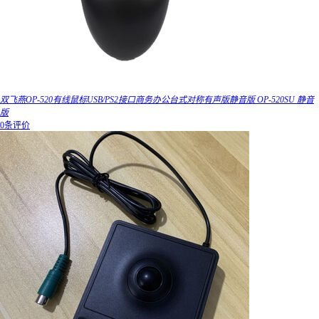
双飞燕OP-520有线鼠标USB/PS2接口商务办公台式对称有声版静音版 OP-520SU 静音
版
0条评价