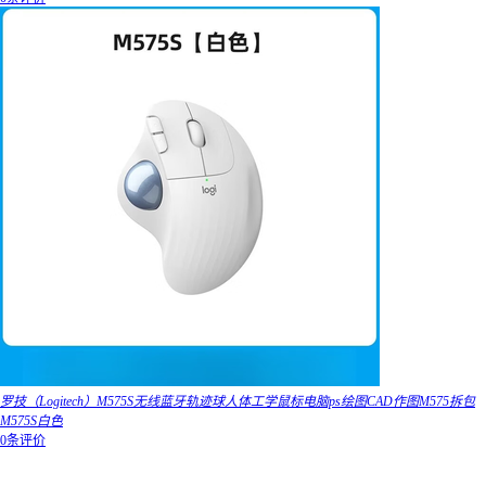
罗技（Logitech）M575S无线蓝牙轨迹球人体工学鼠标电脑ps绘图CAD作图M575拆包
M575S白色
0条评价