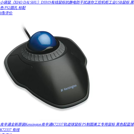
小袋鼠（XIAO DAI SHU）DS919有线鼠标抗静电防干扰迷你工控机柜工业USB鼠标 黑
色 PS2圆孔 标配
0条评价
肯辛通全新原装Kensington肯辛通K72337轨迹球鼠标 PS制图美工专用鼠标 黑色配蓝球
K72337 有线