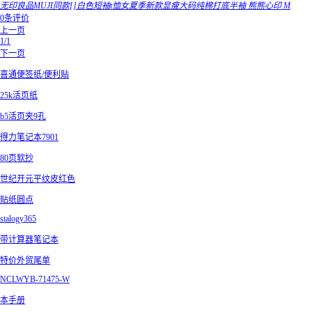
无印良品MUJI同款[]白色短袖t恤女夏季新款显瘦大码纯棉打底半袖 熊熊心印 M
0条评价
上一页
1/1
下一页
喜通便签纸/便利贴
25k活页纸
b5活页夹9孔
得力笔记本7901
80页软抄
世纪开元平纹皮红色
贴纸圆点
stalogy365
带计算器笔记本
特价外贸尾单
NCLWYB-71475-W
本手册