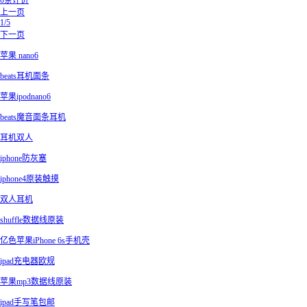
0条评价
上一页
1/5
下一页
苹果 nano6
beats耳机面条
苹果ipodnano6
beats魔音面条耳机
耳机双人
iphone防灰塞
iphone4原装触摸
双人耳机
shuffle数据线原装
亿色苹果iPhone 6s手机壳
ipad充电器欧规
苹果mp3数据线原装
ipad手写笔包邮