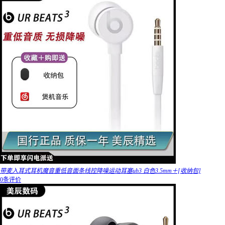
带麦入耳式耳机魔音重低音面条线控降噪运动耳塞ub3 白色3.5mm＋[收纳包]
0条评价