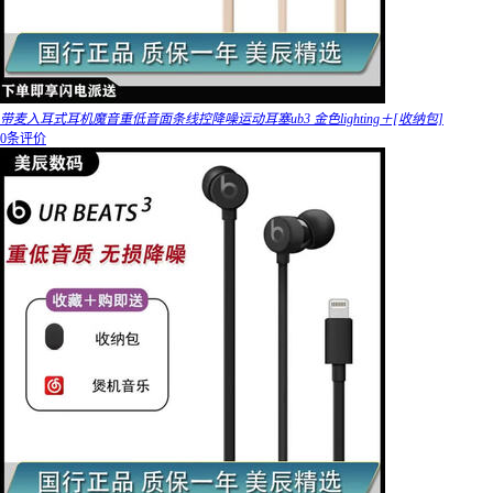
带麦入耳式耳机魔音重低音面条线控降噪运动耳塞ub3 金色lighting＋[收纳包]
0条评价