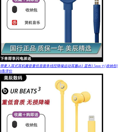
带麦入耳式耳机魔音重低音面条线控降噪运动耳塞ub3 蓝色3.5mm＋[收纳包]
0条评价