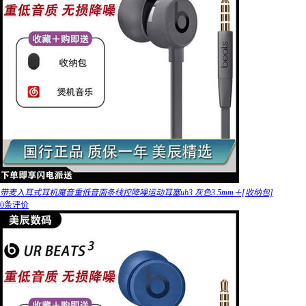
带麦入耳式耳机魔音重低音面条线控降噪运动耳塞ub3 灰色3.5mm＋[收纳包]
0条评价