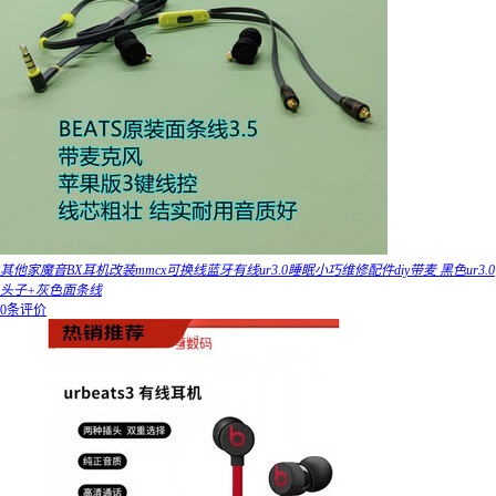
其他家魔音BX耳机改装mmcx可换线蓝牙有线ur3.0睡眠小巧维修配件diy带麦 黑色ur3.0
头子+灰色面条线
0条评价