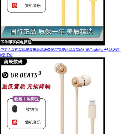
带麦入耳式耳机魔音重低音面条线控降噪运动耳塞ub3 黄色lighting＋[收纳包]
0条评价