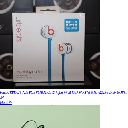
beatsURBEATS入耳式耳机 魔音b耳麦 hifi面条 线控耳塞 KT限量版 玫红色 绝版 官方标
配
0条评价