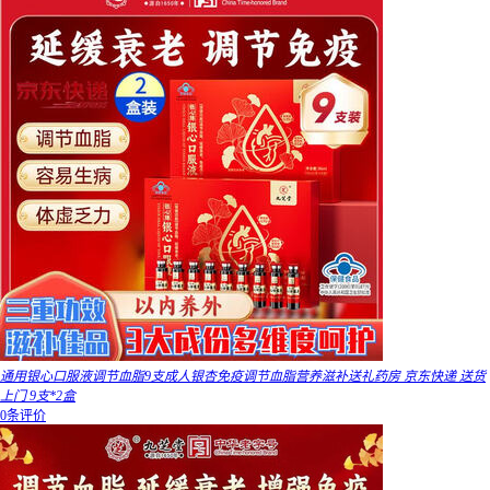
通用银心口服液调节血脂9支成人银杏免疫调节血脂营养滋补送礼药房 京东快递 送货
上门 9支*2盒
0条评价