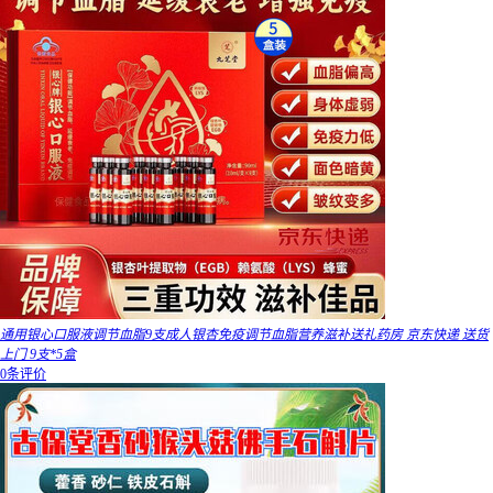
通用银心口服液调节血脂9支成人银杏免疫调节血脂营养滋补送礼药房 京东快递 送货
上门 9支*5盒
0条评价