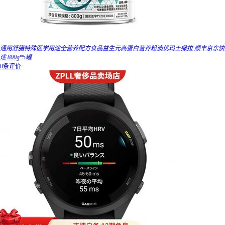
通用舒膳特殊医学用途全营养配方食品益生元高蛋白营养粉澳优玛士撒拉 顺丰京东快
递 800g*5罐
0条评价