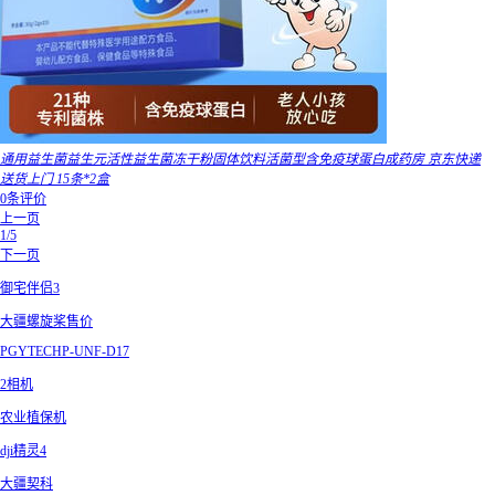
通用益生菌益生元活性益生菌冻干粉固体饮料活菌型含免疫球蛋白成药房 京东快递
送货上门 15条*2盒
0条评价
上一页
1/5
下一页
御宅伴侣3
大疆螺旋桨售价
PGYTECHP-UNF-D17
2相机
农业植保机
dji精灵4
大疆契科