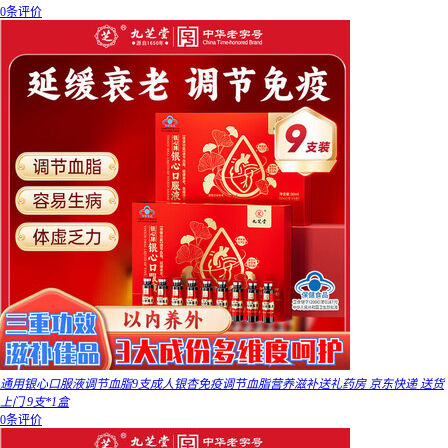
0条评价
通用银心口服液调节血脂9支成人银杏免疫调节血脂营养滋补送礼药房 京东快递 送货
上门 9支*1盒
0条评价