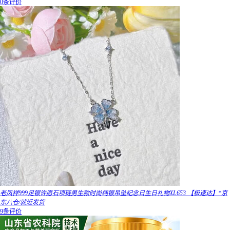
0条评价
老凤祥999足银许愿石项链男生款时尚纯银吊坠纪念日生日礼物XL653 【极速达】*京
东八仓/就近发货
9条评价