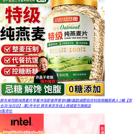
胖东来同款纯燕麦片早餐冲泡即食养胃非0糖0脂肪减肥低农科院用糖尿病人 2桶【京
仓次/当日达】-第2件半价 胖东来京东线上商城官方旗舰店
0条评价