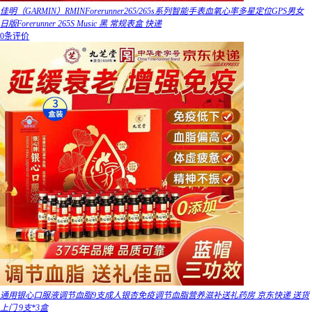
佳明（GARMIN）RMINForerunner265/265s系列智能手表血氧心率多星定位GPS男女
日版Forerunner 265S Music 黑 常规表盒 快递
0条评价
通用银心口服液调节血脂9支成人银杏免疫调节血脂营养滋补送礼药房 京东快递 送货
上门 9支*3盒