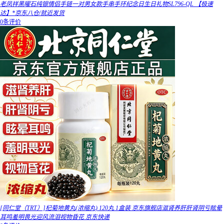
老凤祥黑曜石纯银情侣手链一对男女款手串手环纪念日生日礼物SL796-QL 【极速
达】*京东八仓/就近发货
0条评价
[同仁堂（TRT）]杞菊地黄丸(浓缩丸) 120丸 1盒装 京东旗舰店滋肾养肝肝肾阴亏眩晕
耳鸣羞明畏光迎风流泪视物昏花 京东快递