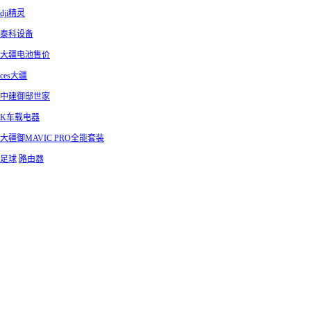
dji精灵
泰科设备
大疆电池售价
ces大疆
中建御邸世家
K车载电器
大疆御MAVIC PRO全能套装
足球
路由器