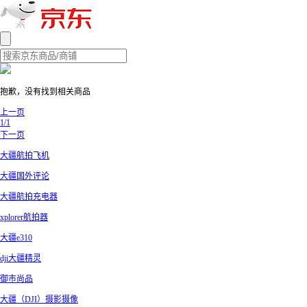
抱歉，没有找到相关商品
上一页
1/1
下一页
大疆航拍飞机
大疆国外评论
大疆航拍充电器
xplorer航拍器
大疆e310
dji大疆精灵
御市尚品
大疆（DJI）摄影摄像