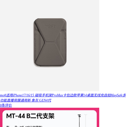
moft适用iPhone17/16/15 磁吸手机架ProMax卡包边款苹果14桌面无线充自拍MagSafe多
功能直播背膜通用新 象灰 GEN4代
0条评价