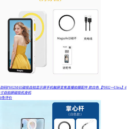
劲码PH02MAX磁吸自拍显示屏手机触屏变焦直播拍摄配件 款白色【PH02一Ultra】4
寸自拍屏磁吸机身机
0条评价