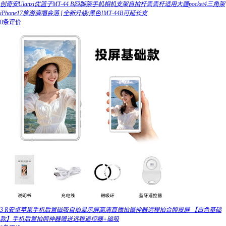
创奇安Ulanzi优篮子MT-44 B四脚架手机相机支架自拍杆丢丢杆适用大疆pocket4三角架
iPhone17旅游演唱会落 [全新升级/黑色]MT-44B可延长支
0条评价
3 R安卓苹果手机后置磁吸自拍显示屏高清直播拍摄神器远程拍合照投屏 【白色基础
款】手机后置拍照神器赠送远程遥控器+磁吸