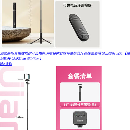
澳颜莱斯莫格触地即开自拍杆演唱会神器旋转便携蓝牙遥控丢丢落地三脚架 5291【触
地即开 收纳31cm 高147cm】
0条评价