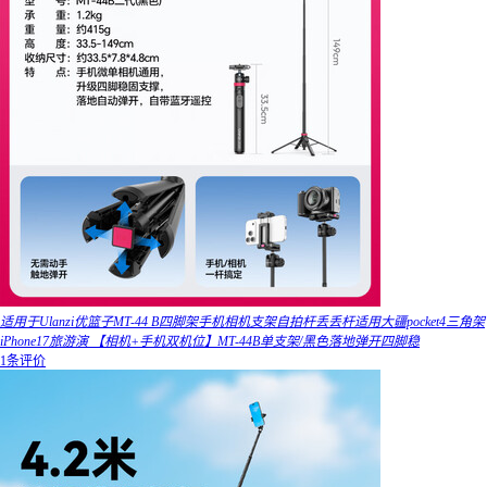
适用于Ulanzi优篮子MT-44 B四脚架手机相机支架自拍杆丢丢杆适用大疆pocket4三角架
iPhone17旅游演 【相机+手机双机位】MT-44B单支架/黑色落地弹开四脚稳
1条评价