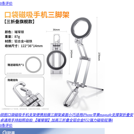
0条评价
硕图口袋磁吸手机支架便携拍摄三脚架桌面小巧适用iPhone苹果magsafe支撑架折叠安
卓通用手持拍照自拍 【璀璨银】加高三折叠全铝合金N52强力磁吸轻薄4
0条评价