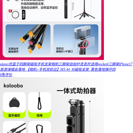
ulanzi优篮子四脚架磁吸手机支架相机三脚架自拍杆丢丢杆适用pocket4三脚架iPhone17
旅游演唱会落地 【相机+手机双机位】MT-44_M磁吸支架_黑色落地弹开四
0条评价