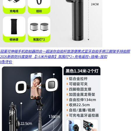
冠渠可伸缩手机助拍器四合一超迷你自拍杆旅游便携式蓝牙自拍手柄三脚架手持拍照
2026新款防抖度旋转 【1.6米升级款】氛围灯*2+充电遥控+挂绳+挂扣
0条评价