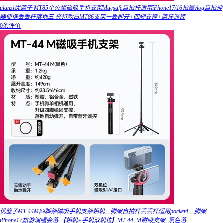
ulanzi优篮子 MT85小火炬磁吸手机支架Magsafe自拍杆适用iPhone17/16拍摄vlog自拍神
器便携丢丢杆落地三 夹持款白MT86支架一丢即开+四脚支撑+蓝牙遥控
0条评价
优篮子MT-44M四脚架磁吸手机支架相机三脚架自拍杆丢丢杆适用pocket4三脚架
iPhone17旅游演唱会落 【相机+手机双机位】MT-44_M磁吸支架_黑色落