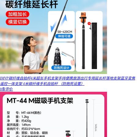
IMVP碳纤维自拍杆4米超长手机支架手持便携旅游出行专用延长杆落地支架蓝牙变焦
遥控一体支架 4米碳纤维手机自拍杆 （防抱死设置）
0条评价