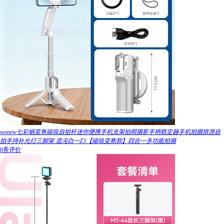
wonew七彩蜗变焦磁吸自拍杆迷你便携手机支架拍照摄影手柄稳定器手机拍摄旅游自
拍手持补光灯三脚架 混沌白一Z3【磁吸变焦款】四合一多功能拍摄
0条评价