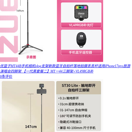
优篮子MT44B手机相机vlog支架新款蓝牙自拍杆落地拍摄丢丢杆适用iPhone17pro旅游
演唱会四脚架 【一代黑套餐二】MT一44三脚架+VL49RGB补
0条评价