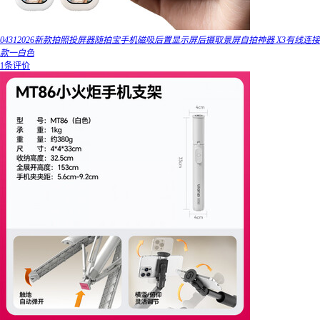
04312026新款拍照投屏器随拍宝手机磁吸后置显示屏后摄取景屏自拍神器 X3有线连接
款一白色
1条评价