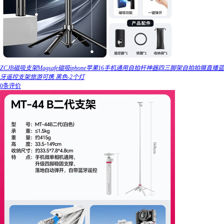
ZCJB磁吸支架Magsafe磁吸iphone苹果16手机通用自拍杆神器四三脚架自拍拍摄直播蓝
牙遥控支架旅游可携 黑色-2个灯
0条评价