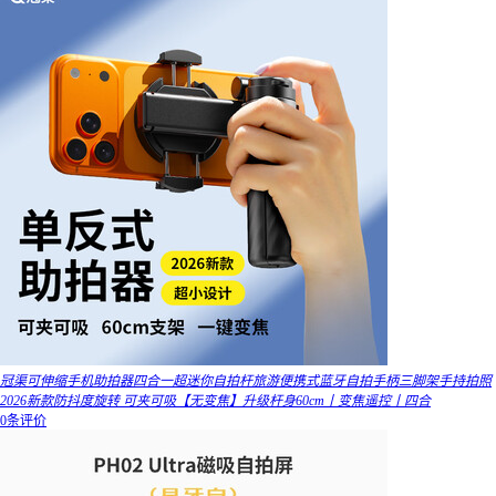
冠渠可伸缩手机助拍器四合一超迷你自拍杆旅游便携式蓝牙自拍手柄三脚架手持拍照
2026新款防抖度旋转 可夹可吸【无变焦】升级杆身60cm丨变焦遥控丨四合
0条评价