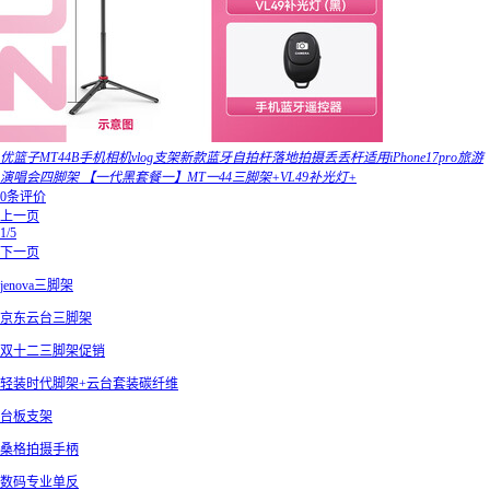
优篮子MT44B手机相机vlog支架新款蓝牙自拍杆落地拍摄丢丢杆适用iPhone17pro旅游
演唱会四脚架 【一代黑套餐一】MT一44三脚架+VL49补光灯+
0条评价
上一页
1/5
下一页
jenova三脚架
京东云台三脚架
双十二三脚架促销
轻装时代脚架+云台套装碳纤维
台板支架
桑格拍摄手柄
数码专业单反