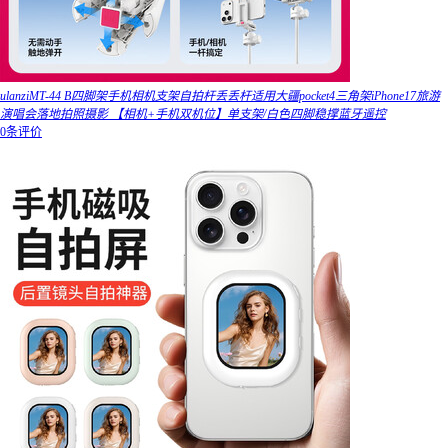
ulanziMT-44 B四脚架手机相机支架自拍杆丢丢杆适用大疆pocket4三角架iPhone17旅游
演唱会落地拍照摄影 【相机+手机双机位】单支架/白色四脚稳撑蓝牙遥控
0条评价