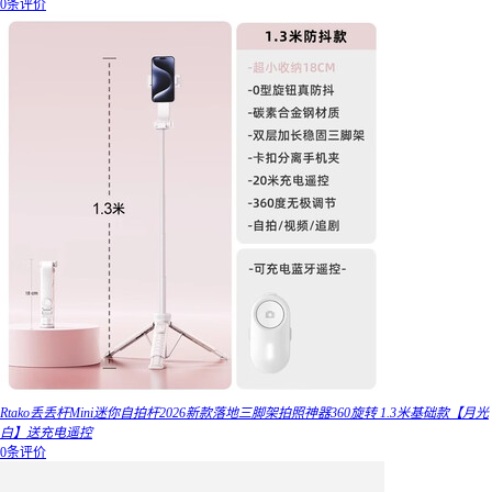
0条评价
Rtako丢丢杆Mini迷你自拍杆2026新款落地三脚架拍照神器360旋转 1.3米基础款【月光
白】送充电遥控
0条评价