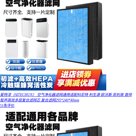
爱特淳（AITECHUN） 空气净化器滤网通用适配科尼特 利生源 欧沃斯 凯利泉 首帅
智声高效多层复合滤网芯 复合滤网295*240*40mm
51条评价