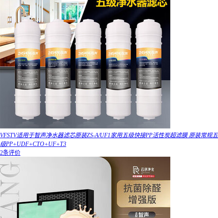
VFSTV适用于智声净水器滤芯原装ZS-A/UF1家用五级快接PP活性炭超滤膜 原装常规五
级PP+UDF+CTO+UF+T3
2条评价