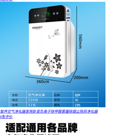
智声空气净化器家用卧室负离子除甲醛雾霾除烟尘除异净化器
0条评价