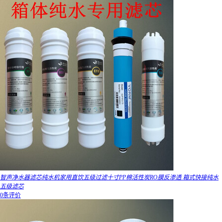
智声净水器滤芯纯水机家用直饮五级过滤十寸PP棉活性炭RO膜反渗透 箱式快接纯水
五级滤芯
0条评价