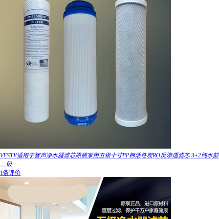
VFSTV适用于智声净水器滤芯原装家用五级十寸PP棉活性炭RO反渗透滤芯 3+2纯水前
三级
1条评价