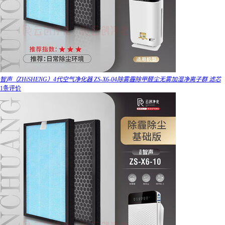
智声（ZHiSHENG）4代空气净化器 ZS-X6-04除雾霾除甲醛尘无雾加湿净离子群 滤芯
1条评价