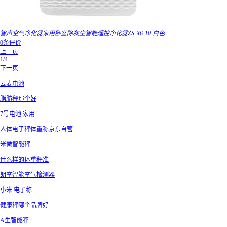
智声空气净化器家用卧室除灰尘智能遥控净化器ZS-X6-10 白色
0条评价
上一页
1/4
下一页
云麦电池
脂肪秤那个好
7号电池 家用
人体电子秤体重称京东自营
米微智能秤
什么样的体重秤准
朗空智能空气检测器
小米 电子称
健康秤哪个品牌好
A生智能秤