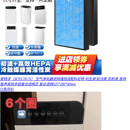
爱特淳（AITECHUN） 空气净化器滤网通用适配科尼特 利生源 欧沃斯 凯利泉 首帅
智声高效多层复合滤网芯 复合滤网325*280*40mm
51条评价