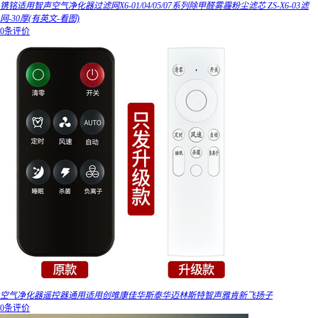
镌铭适用智声空气净化器过滤网X6-01/04/05/07系列除甲醛雾霾粉尘滤芯 ZS-X6-03滤
网-30厚(有英文-看图)
0条评价
空气净化器遥控器通用适用创唯康佳华斯泰华迈林斯特智声雅肯新飞扬子
0条评价