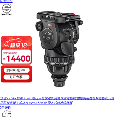
60条评价
沙雀Sachtler萨拿aktiv8T液压云台快速安装滑专业电影机/摄像机电视台采访影视云台
相机长焦镜头拍鸟台 aktiv 8/S2068S滑入式标准快装板
5条评价