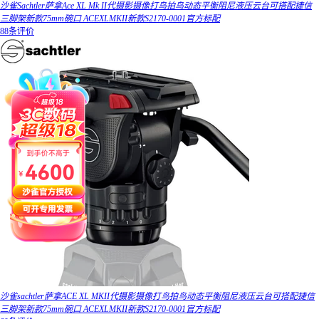
沙雀Sachtler萨拿Ace XL Mk II代摄影摄像打鸟拍鸟动态平衡阻尼液压云台可搭配捷信
三脚架新款75mm碗口 ACEXLMKII新款S2170-0001官方标配
88条评价
沙雀sachtler萨拿ACE XL MKII代摄影摄像打鸟拍鸟动态平衡阻尼液压云台可搭配捷信
三脚架新款75mm碗口 ACEXLMKII新款S2170-0001官方标配