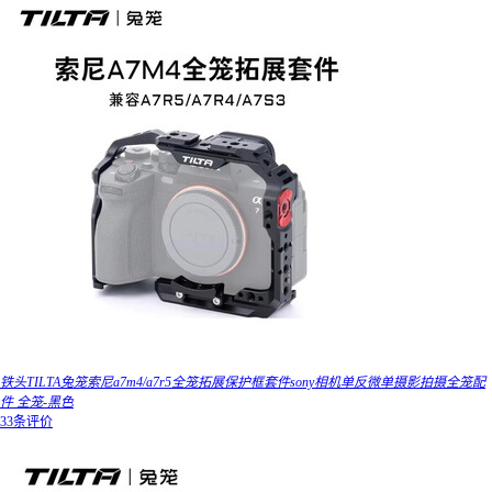
铁头TILTA兔笼索尼a7m4/a7r5全笼拓展保护框套件sony相机单反微单摄影拍摄全笼配
件 全笼-黑色
33条评价