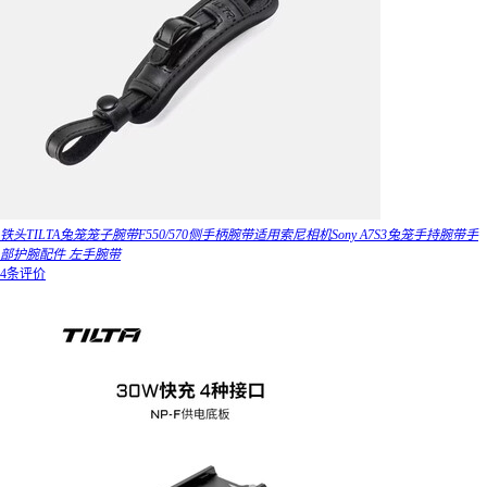
铁头TILTA兔笼笼子腕带F550/570侧手柄腕带适用索尼相机Sony A7S3兔笼手持腕带手
部护腕配件 左手腕带
4条评价