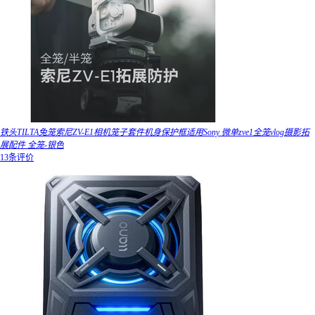
铁头TILTA兔笼索尼ZV-E1相机笼子套件机身保护框适用Sony 微单zve1全笼vlog摄影拓
展配件 全笼-银色
13条评价