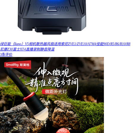
绿巨能（llano）V5相机散热器风扇适用索尼ZVE1/ZVE10/A7M4佳能90D/R5/R6/R10/R8
尼康Z30富士XT4直播录制静音降温
3条评价