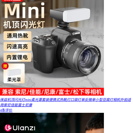
徕兹机顶闪光灯mini柔光罩套装便携式热靴灯口袋灯单反微单小型豆腐灯相机外拍适
用索尼佳能富士尼康
4条评价