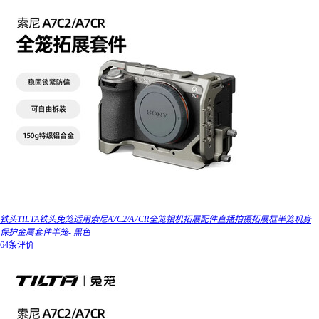
铁头TILTA铁头兔笼适用索尼A7C2/A7CR全笼相机拓展配件直播拍摄拓展框半笼机身
保护金属套件半笼- 黑色
64条评价