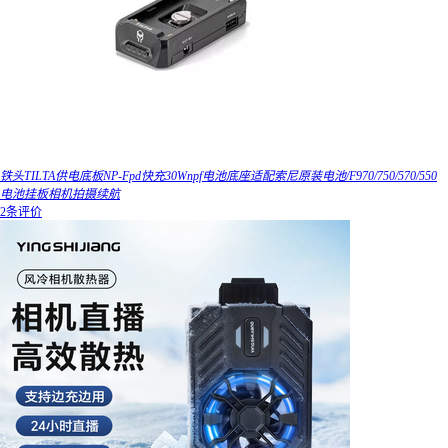
铁头TILTA供电底板NP-Fpd快充30Wnpf电池底座适配索尼原装电池/F970/750/570/550
电池挂板相机拍摄续航
2条评价