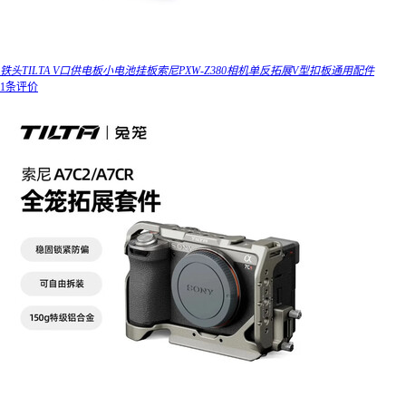
铁头TILTA V口供电板小电池挂板索尼PXW-Z380相机单反拓展V型扣板通用配件
1条评价