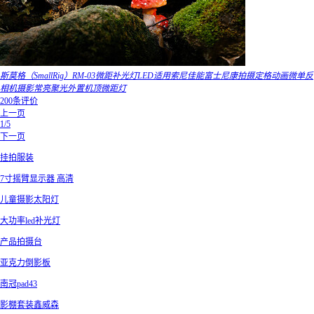
斯莫格（SmallRig）RM-03微距补光灯LED适用索尼佳能富士尼康拍摄定格动画微单反
相机摄影常亮聚光外置机顶微距灯
200条评价
上一页
1/5
下一页
挂拍服装
7寸摇臂显示器 高清
儿童摄影太阳灯
大功率led补光灯
产品拍摄台
亚克力倒影板
南冠pad43
影棚套装鑫威森