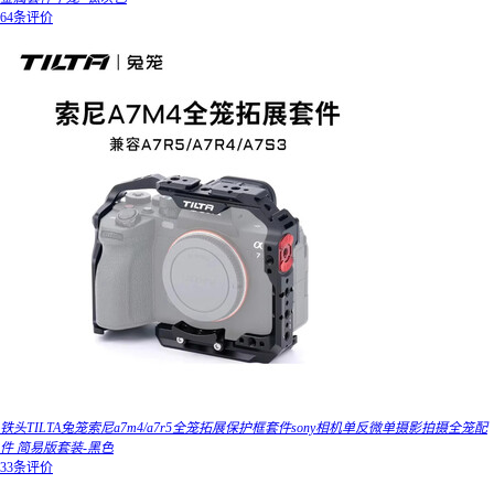
64条评价
铁头TILTA兔笼索尼a7m4/a7r5全笼拓展保护框套件sony相机单反微单摄影拍摄全笼配
件 简易版套装-黑色
33条评价