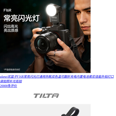
ulanzi优篮子F16R常亮闪光灯通用热靴双色温可翻折充电内置电池索尼佳能外拍灯口
袋拍照补光街拍
20000条评价