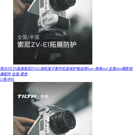
铁头TILTA兔笼索尼ZV-E1相机笼子套件机身保护框适用Sony 微单zve1全笼vlog摄影拓
展配件 全笼-黑色
13条评价