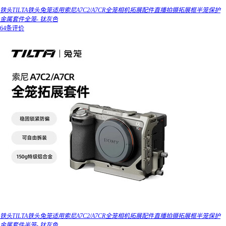
铁头TILTA铁头兔笼适用索尼A7C2/A7CR全笼相机拓展配件直播拍摄拓展框半笼保护
金属套件全笼- 钛灰色
64条评价
铁头TILTA铁头兔笼适用索尼A7C2/A7CR全笼相机拓展配件直播拍摄拓展框半笼保护
金属套件半笼- 钛灰色