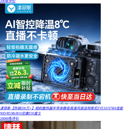
200条评价
漾菲斯【热销200万+】相机散热器半导体静音高速风扇适用索尼ZVE10/A7M4佳能
90D/R5/R6/R10尼康Z30富士
20000条评价