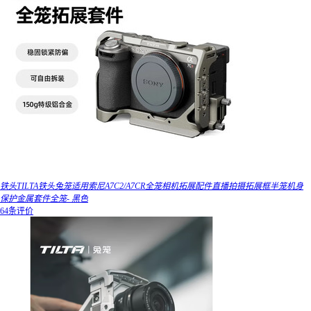
铁头TILTA铁头兔笼适用索尼A7C2/A7CR全笼相机拓展配件直播拍摄拓展框半笼机身
保护金属套件全笼- 黑色
64条评价