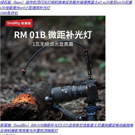
绿巨能（llano）迷你机顶闪光灯相机微单反热靴外接便携富士xt5 xs20索尼zve10尼康
z30佳能理光gr4小型通用补光灯
1000条评价
斯莫格（SmallRig）RM-01B微距补光灯LED适用索尼佳能富士尼康拍摄定格动画微单
反相机摄影常亮聚光外置机顶微距灯