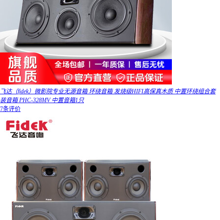
飞达（fidek）微影院专业无源音箱 环绕音箱 发烧级HIFI高保真木质 中置环绕组合套
装音箱 PHC-328MV 中置音箱1只
7条评价