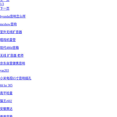
上一页
1/3
下一页
hyundai音响怎么样
mcshow音响
室外无线扩音器
唱戏机雷登
现代480d音箱
无线 扩音器 老师
京东自营便携音响
yas203
小米电视65寸音响插孔
jbl lsr 305
南平哈曼
猫王r602
安徽赛达
两用音箱