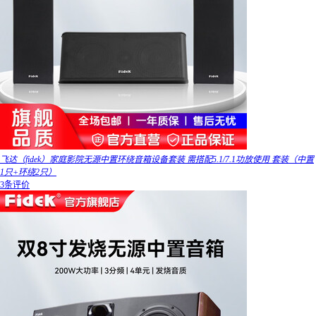
飞达（fidek）家庭影院无源中置环绕音箱设备套装 需搭配5.1/7.1功放使用 套装（中置
1只+环绕2只）
3条评价