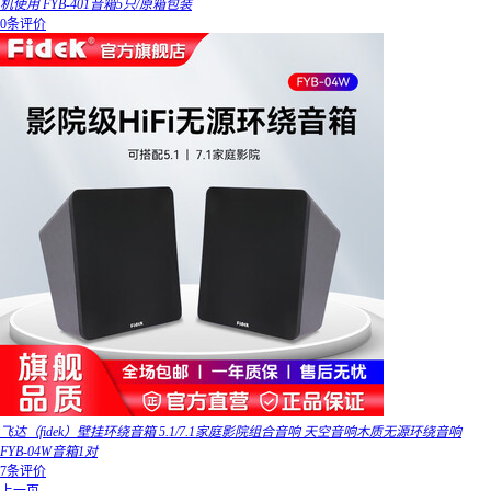
机使用 FYB-401音箱5只/原箱包装
0条评价
飞达（fidek）壁挂环绕音箱 5.1/7.1家庭影院组合音响 天空音响木质无源环绕音响
FYB-04W音箱1对
7条评价