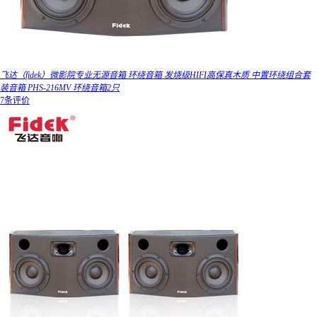
飞达（fidek）微影院专业无源音箱 环绕音箱 发烧级HIFI高保真木质 中置环绕组合套
装音箱 PHS-216MV 环绕音箱2只
7条评价