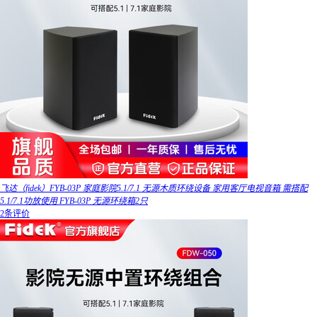
飞达（fidek）FYB-03P 家庭影院5.1/7.1 无源木质环绕设备 家用客厅电视音箱 需搭配
5.1/7.1功放使用 FYB-03P 无源环绕箱2只
2条评价