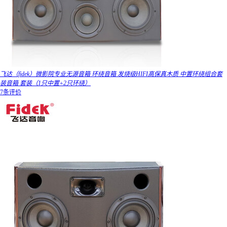
飞达（fidek）微影院专业无源音箱 环绕音箱 发烧级HIFI高保真木质 中置环绕组合套
装音箱 套装（1只中置+2只环绕）
7条评价