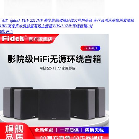
飞达（fidek）PHF-2212MV 豪华影院玻璃纤维大号角高音 客厅音响家庭影院发烧级
HIFI高保真木质前置落地主音箱 PHS-216MV环绕音箱1对
6条评价