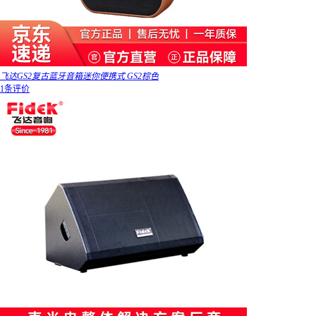
飞达GS2复古蓝牙音箱迷你便携式 GS2棕色
1条评价