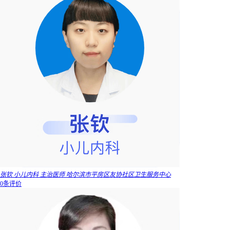
张钦 小儿内科 主治医师 哈尔滨市平房区友协社区卫生服务中心
0条评价