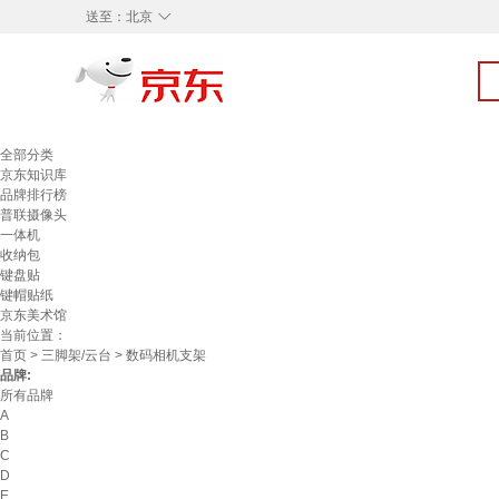
◇
送至：
北京
全部分类
京东知识库
品牌排行榜
普联摄像头
一体机
收纳包
键盘贴
键帽贴纸
京东美术馆
当前位置：
首页
>
三脚架/云台
> 数码相机支架
品牌:
所有品牌
A
B
C
D
E