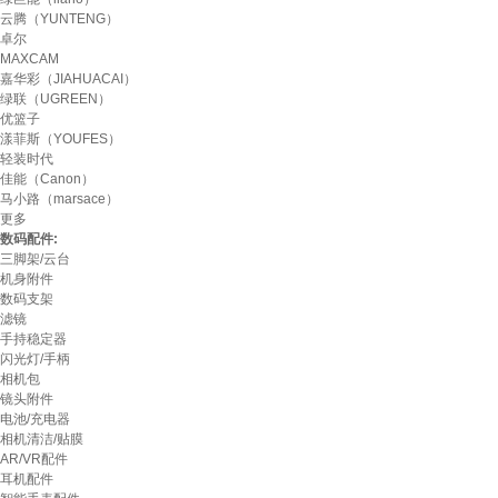
云腾（YUNTENG）
卓尔
MAXCAM
嘉华彩（JIAHUACAI）
绿联（UGREEN）
优篮子
漾菲斯（YOUFES）
轻装时代
佳能（Canon）
马小路（marsace）
更多
数码配件:
三脚架/云台
机身附件
数码支架
滤镜
手持稳定器
闪光灯/手柄
相机包
镜头附件
电池/充电器
相机清洁/贴膜
AR/VR配件
耳机配件