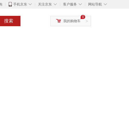
◇
◇
◇
◇
购
手机京东
关注京东
客户服务
网站导航
0
搜索
我的购物车
>