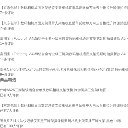
【京东包邮】数码相机桌面支架悬臂支架相机直播单反微单万向云台推拉升降俯拍摄
7+
条评论
【京东包邮】数码相机桌面支架悬臂支架相机直播单反微单万向云台推拉升降俯拍摄
7+
条评论
富图宝（Fotopro）A4i/5i铝合金专业级三脚架数码相机通用支架览延时拍摄新款 A5i 
1+
条评论
富图宝（Fotopro）A4i/5i铝合金专业级三脚架数码相机通用支架览延时拍摄新款 A4i 
1+
条评论
瑶众Canon/佳能SX740三脚架数码相机卡片机摄像照相机佳能sx740hs支架 数码相
0+
条评论
商品精选
伟峰6626三脚架镁铝合金单反数码相机支架便携 旅游脚架三角架I 如图
已有
0
人评价
【京东包邮】数码相机桌面支架悬臂支架相机直播单反微单万向云台推拉升降俯拍摄
已有
7
人评价
警航S-Z14执法仪记录仪固定三脚架摄像机数码相机支架直播三脚支架 黑色1.4米
已有
100
人评价