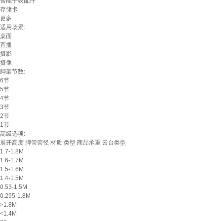
智能手表配件
存储卡
更多
适用场景:
桌面
直播
摄影
摄像
脚架节数:
6节
5节
4节
3节
2节
1节
高级选项:
展开高度
脚管管径
材质
类型
商品承重
云台类型
1.7-1.8M
1.6-1.7M
1.5-1.6M
1.4-1.5M
0.53-1.5M
0.295-1.8M
>1.8M
<1.4M