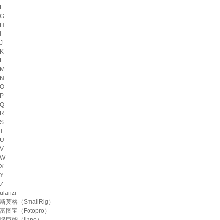
F
G
H
I
J
K
L
M
N
O
P
Q
R
S
T
U
V
W
X
Y
Z
ulanzi
斯莫格（SmallRig）
富图宝（Fotopro）
绿巨能（llano）