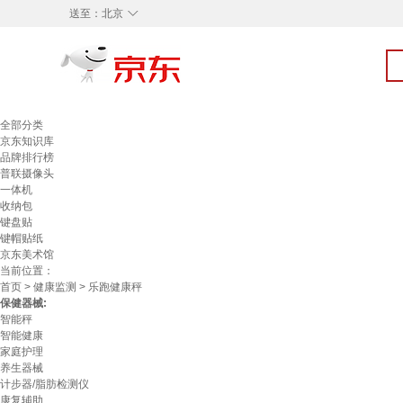
◇
送至：
北京
全部分类
京东知识库
品牌排行榜
普联摄像头
一体机
收纳包
键盘贴
键帽贴纸
京东美术馆
当前位置：
首页
>
健康监测
> 乐跑健康秤
保健器械:
智能秤
智能健康
家庭护理
养生器械
计步器/脂肪检测仪
康复辅助