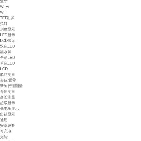
蓝牙
Wi-Fi
WiFi
TFT彩屏
指针
刻度显示
LED显示
LCD显示
双色LED
墨水屏
全彩LED
单色LED
LCD
脂肪测量
去皮/置零
新陈代谢测量
骨骼测量
身长测量
超载显示
低电压显示
出错显示
通用
安卓设备
可充电
光能