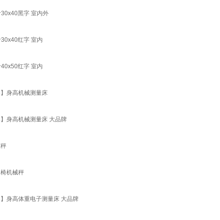
0x40黑字 室内外
0x40红字 室内
0x50红字 室内
牌】身高机械测量床
牌】身高机械测量床 大品牌
重秤
座椅机械秤
牌】身高体重电子测量床 大品牌