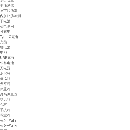
水分含量
平衡测试
皮下脂肪率
内脏脂肪检测
干电池
插电使用
可充电
Tyep-C充电
光能
锂电池
电池
USB充电
铅蓄电池
无电源
厨房秤
体脂秤
天平秤
体重秤
身高测量器
婴儿秤
台秤
手提秤
珠宝秤
蓝牙+WiFi
蓝牙+Wi-Fi