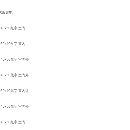
USB充电
0x50红字 室内
0x40红字 室内
0x50黑字 室内外
0x50黑字 室内外
0x40黑字 室内外
0x50黑字 室内外
0x50红字 室内