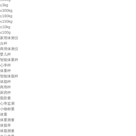
≤3kg
≤300kg
≤180kg
≤150kg
≤10kg
≤100g
家用体测仪
台秤
商用体测仪
婴儿秤
智能体重秤
心率秤
体重秤
智能体脂秤
体脂秤
商用秤
厨房秤
脂肪量
心率监测
小物称重
体重
体重测量
体脂率
体脂测量