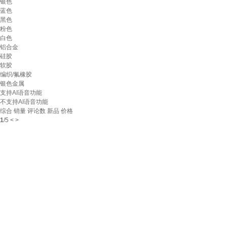
银色
蓝色
黑色
粉色
白色
铝合金
硅胶
软胶
编织/氟橡胶
银色金属
支持AI语音功能
不支持AI语音功能
综合
销量
评论数
新品
价格
1
/
5
<
>