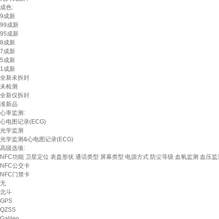
成色:
9成新
99成新
95成新
8成新
7成新
5成新
1成新
全新未拆封
未检测
全新仅拆封
准新品
心率监测:
心电图记录(ECG)
光学监测
光学监测&心电图记录(ECG)
高级选项:
NFC功能
卫星定位
表盘形状
通话类型
屏幕类型
电源方式
防尘等级
血氧监测
血压监
NFC公交卡
NFC门禁卡
无
北斗
GPS
QZSS
Galileo