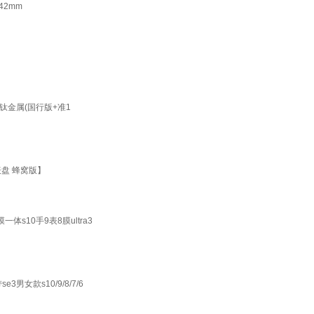
42mm
1原色钛金属(国行版+准1
m表盘 蜂窝版】
一体s10手9表8膜ultra3
3男女款s10/9/8/7/6