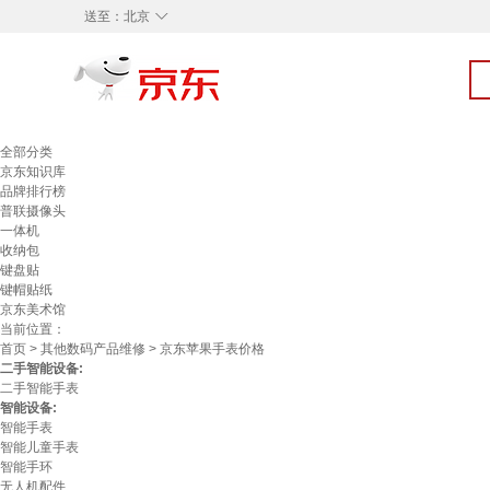
◇
送至：
北京
全部分类
京东知识库
品牌排行榜
普联摄像头
一体机
收纳包
键盘贴
键帽贴纸
京东美术馆
当前位置：
首页
>
其他数码产品维修
> 京东苹果手表价格
二手智能设备:
二手智能手表
智能设备:
智能手表
智能儿童手表
智能手环
无人机配件