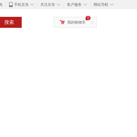
◇
◇
◇
◇
购
手机京东
关注京东
客户服务
网站导航
0
搜索
我的购物车
>