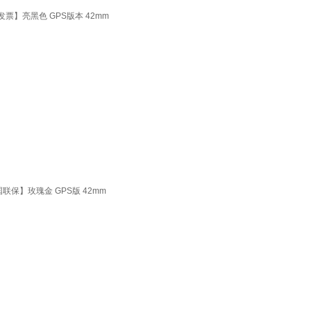
规发票】亮黑色 GPS版本 42mm
+全国联保】玫瑰金 GPS版 42mm