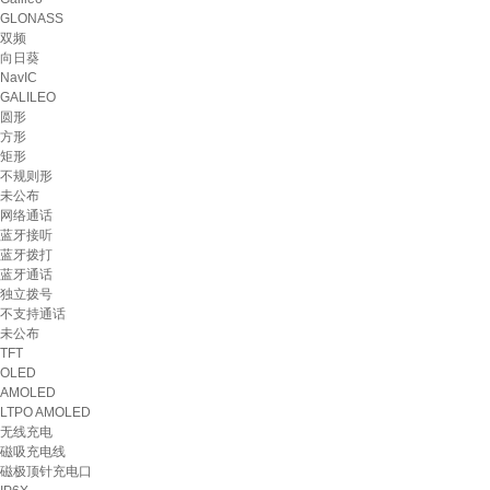
GLONASS
双频
向日葵
NavIC
GALILEO
圆形
方形
矩形
不规则形
未公布
网络通话
蓝牙接听
蓝牙拨打
蓝牙通话
独立拨号
不支持通话
未公布
TFT
OLED
AMOLED
LTPO AMOLED
无线充电
磁吸充电线
磁极顶针充电口