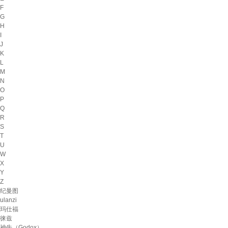
F
G
H
I
J
K
L
M
N
O
P
Q
R
S
T
U
W
X
Y
Z
纪曼图
ulanzi
玛仕福
徕兹
神牛（Godox）