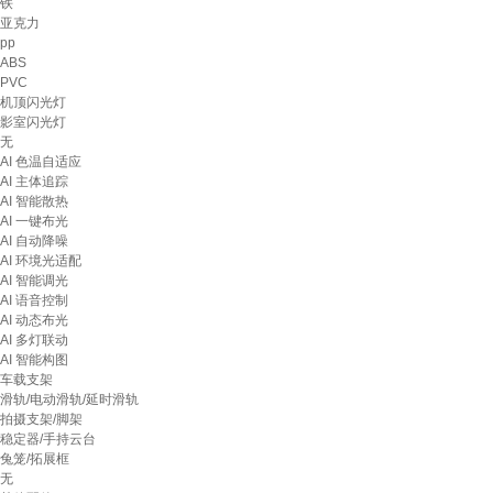
铁
亚克力
pp
ABS
PVC
机顶闪光灯
影室闪光灯
无
AI 色温自适应
AI 主体追踪
AI 智能散热
AI 一键布光
AI 自动降噪
AI 环境光适配
AI 智能调光
AI 语音控制
AI 动态布光
AI 多灯联动
AI 智能构图
车载支架
滑轨/电动滑轨/延时滑轨
拍摄支架/脚架
稳定器/手持云台
兔笼/拓展框
无