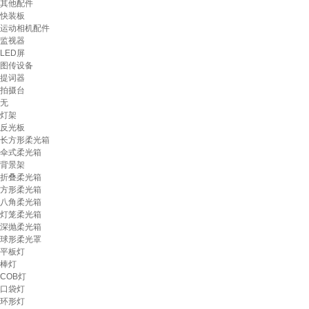
其他配件
快装板
运动相机配件
监视器
LED屏
图传设备
提词器
拍摄台
无
灯架
反光板
长方形柔光箱
伞式柔光箱
背景架
折叠柔光箱
方形柔光箱
八角柔光箱
灯笼柔光箱
深抛柔光箱
球形柔光罩
平板灯
棒灯
COB灯
口袋灯
环形灯