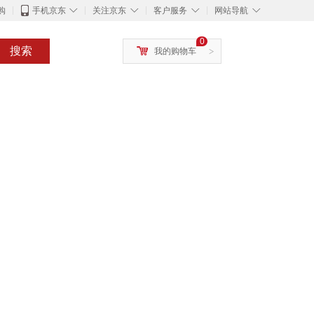
◇
◇
◇
◇
购
手机京东
关注京东
客户服务
网站导航
0
搜索
我的购物车
>