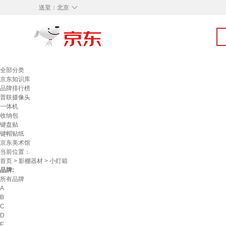
◇
送至：
北京
全部分类
京东知识库
品牌排行榜
普联摄像头
一体机
收纳包
键盘贴
键帽贴纸
京东美术馆
当前位置：
首页
>
影棚器材
> 小灯箱
品牌:
所有品牌
A
B
C
D
E