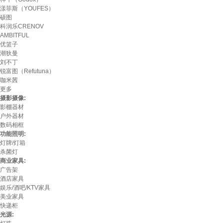
漾菲斯（YOUFES）
硕图
科润乐CRENOV
AMBITFUL
优篮子
潮狄曼
刘不丁
锐富图（Refutuna）
咖米茜
更多
摄影摄像:
影棚器材
户外器材
数码相框
功能照明:
灯牌/灯箱
杀菌灯
商业家具:
广告架
酒店家具
娱乐/酒吧/KTV家具
美业家具
快递柜
光源: