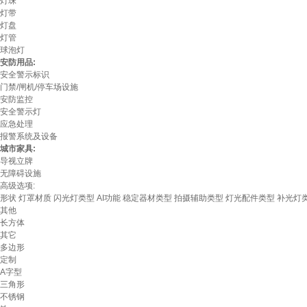
灯珠
灯带
灯盘
灯管
球泡灯
安防用品:
安全警示标识
门禁/闸机/停车场设施
安防监控
安全警示灯
应急处理
报警系统及设备
城市家具:
导视立牌
无障碍设施
高级选项:
形状
灯罩材质
闪光灯类型
AI功能
稳定器材类型
拍摄辅助类型
灯光配件类型
补光灯
其他
长方体
其它
多边形
定制
A字型
三角形
不锈钢