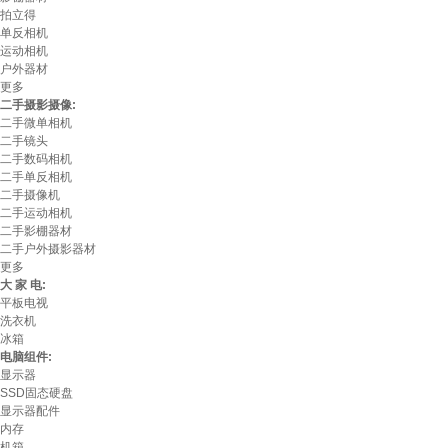
拍立得
单反相机
运动相机
户外器材
更多
二手摄影摄像:
二手微单相机
二手镜头
二手数码相机
二手单反相机
二手摄像机
二手运动相机
二手影棚器材
二手户外摄影器材
更多
大 家 电:
平板电视
洗衣机
冰箱
电脑组件:
显示器
SSD固态硬盘
显示器配件
内存
机箱