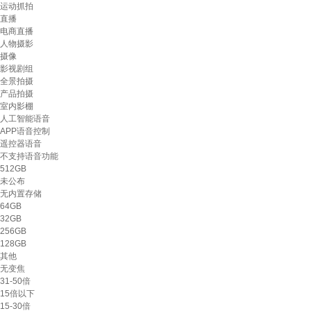
运动抓拍
直播
电商直播
人物摄影
摄像
影视剧组
全景拍摄
产品拍摄
室内影棚
人工智能语音
APP语音控制
遥控器语音
不支持语音功能
512GB
未公布
无内置存储
64GB
32GB
256GB
128GB
其他
无变焦
31-50倍
15倍以下
15-30倍