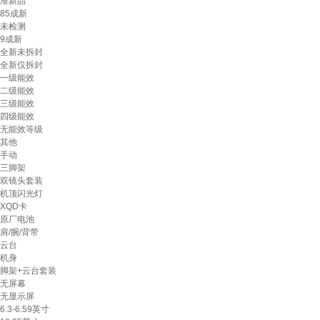
准新品
85成新
未检测
9成新
全新未拆封
全新仅拆封
一级能效
二级能效
三级能效
四级能效
无能效等级
其他
手动
三脚架
双镜头套装
机顶闪光灯
XQD卡
原厂电池
肩/腕/背带
云台
机身
脚架+云台套装
无屏幕
无显示屏
6.3-6.59英寸