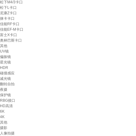
松下M4/3卡口
松下L卡口
尼康Z卡口
徕卡卡口
佳能RF卡口
佳能EF-M卡口
富士X卡口
奥林巴斯卡口
其他
UV镜
偏振镜
星光镜
HDR
碰撞感应
减光镜
翻转自拍
夜摄
保护镜
RBG接口
HD高清
6K
4K
其他
摄影
人像拍摄