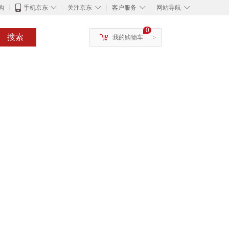
◇
◇
◇
◇
购
手机京东
关注京东
客户服务
网站导航
0
搜索
我的购物车
>