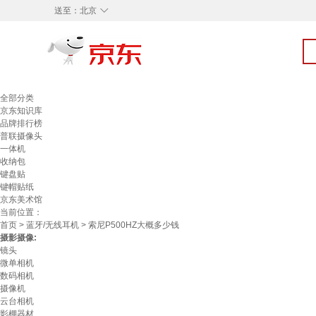
◇
送至：
北京
全部分类
京东知识库
品牌排行榜
普联摄像头
一体机
收纳包
键盘贴
键帽贴纸
京东美术馆
当前位置：
首页
>
蓝牙/无线耳机
> 索尼P500HZ大概多少钱
摄影摄像:
镜头
微单相机
数码相机
摄像机
云台相机
影棚器材