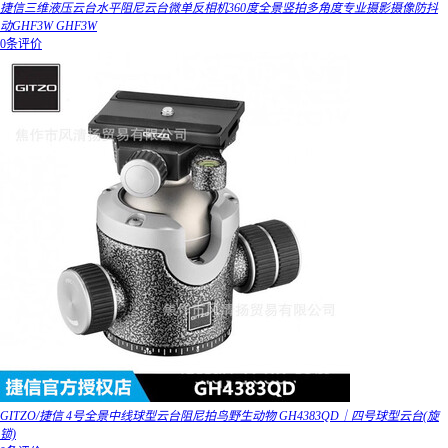
捷信三维液压云台水平阻尼云台微单反相机360度全景竖拍多角度专业摄影摄像防抖
动GHF3W GHF3W
0条评价
GITZO/捷信 4号全景中线球型云台阻尼拍鸟野生动物 GH4383QD｜四号球型云台(旋
锁)