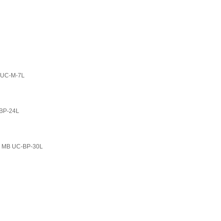
C-M-7L
P-24L
UC-BP-30L