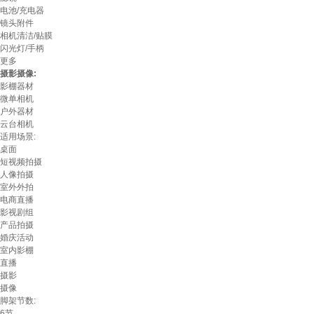
电池/充电器
镜头附件
相机清洁/贴膜
闪光灯/手柄
更多
摄影摄像:
影棚器材
微单相机
户外器材
云台相机
适用场景:
桌面
短视频拍摄
人像拍摄
室外外拍
电商直播
影视剧组
产品拍摄
婚庆活动
室内影棚
直播
摄影
摄像
脚架节数:
6节