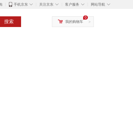
◇
◇
◇
◇
购
手机京东
关注京东
客户服务
网站导航
0
搜索
我的购物车
>