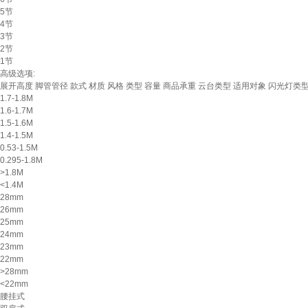
5节
4节
3节
2节
1节
高级选项:
展开高度
脚管管径
款式
材质
风格
类型
容量
商品承重
云台类型
适用对象
闪光灯类
1.7-1.8M
1.6-1.7M
1.5-1.6M
1.4-1.5M
0.53-1.5M
0.295-1.8M
>1.8M
<1.4M
28mm
26mm
25mm
24mm
23mm
22mm
>28mm
<22mm
腰挂式