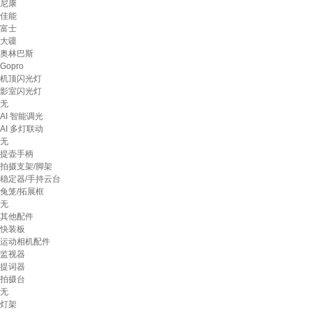
尼康
佳能
富士
大疆
奥林巴斯
Gopro
机顶闪光灯
影室闪光灯
无
AI 智能调光
AI 多灯联动
无
提壶手柄
拍摄支架/脚架
稳定器/手持云台
兔笼/拓展框
无
其他配件
快装板
运动相机配件
监视器
提词器
拍摄台
无
灯架