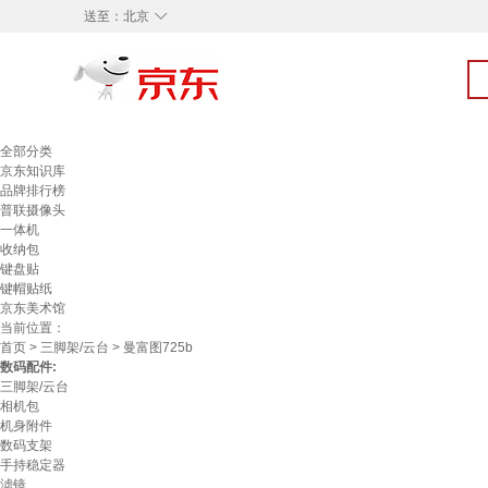
◇
送至：
北京
全部分类
京东知识库
品牌排行榜
普联摄像头
一体机
收纳包
键盘贴
键帽贴纸
京东美术馆
当前位置：
首页
>
三脚架/云台
> 曼富图725b
数码配件:
三脚架/云台
相机包
机身附件
数码支架
手持稳定器
滤镜