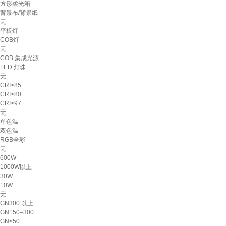
方形柔光箱
背景布/背景纸
无
平板灯
COB灯
无
COB 集成光源
LED 灯珠
无
CRI≥85
CRI≥80
CRI≥97
无
单色温
双色温
RGB全彩
无
600W
1000W以上
30W
10W
无
GN300 以上
GN150–300
GN≤50