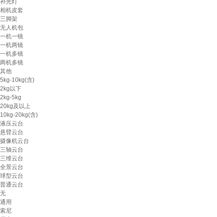
补光灯
相机皮套
三脚架
无人机包
一机一镜
一机两镜
一机多镜
两机多镜
其他
5kg-10kg(含)
2kg以下
2kg-5kg
20kg及以上
10kg-20kg(含)
液压云台
悬臂云台
摄像机云台
三轴云台
三维云台
全景云台
球型云台
普通云台
无
通用
索尼