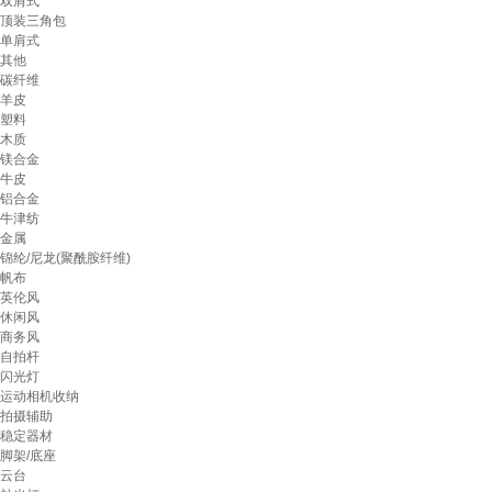
双肩式
顶装三角包
单肩式
其他
碳纤维
羊皮
塑料
木质
镁合金
牛皮
铝合金
牛津纺
金属
锦纶/尼龙(聚酰胺纤维)
帆布
英伦风
休闲风
商务风
自拍杆
闪光灯
运动相机收纳
拍摄辅助
稳定器材
脚架/底座
云台