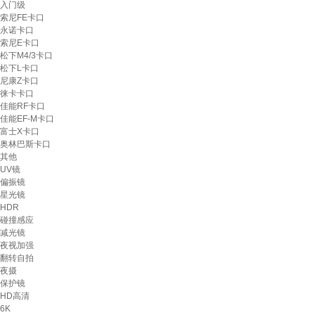
入门级
索尼FE卡口
永诺卡口
索尼E卡口
松下M4/3卡口
松下L卡口
尼康Z卡口
徕卡卡口
佳能RF卡口
佳能EF-M卡口
富士X卡口
奥林巴斯卡口
其他
UV镜
偏振镜
星光镜
HDR
碰撞感应
减光镜
夜视加强
翻转自拍
夜摄
保护镜
HD高清
6K