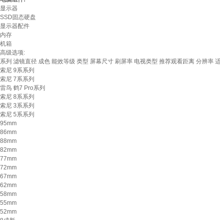
显示器
SSD固态硬盘
显示器配件
内存
机箱
高级选项:
系列
滤镜直径
成色
能效等级
类型
屏幕尺寸
刷屏率
电视类型
推荐观看距离
分辨率
索尼 9系系列
索尼 7系系列
雷鸟 鹤7 Pro系列
索尼 8系系列
索尼 3系系列
索尼 5系系列
95mm
86mm
88mm
82mm
77mm
72mm
67mm
62mm
58mm
55mm
52mm