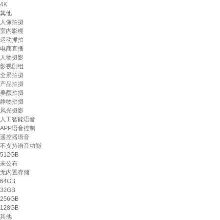
4K
其他
人像拍摄
室内影棚
运动抓拍
电商直播
人物摄影
影视剧组
全景拍摄
产品拍摄
美颜拍摄
静物拍摄
风光摄影
人工智能语音
APP语音控制
遥控器语音
不支持语音功能
512GB
未公布
无内置存储
64GB
32GB
256GB
128GB
其他