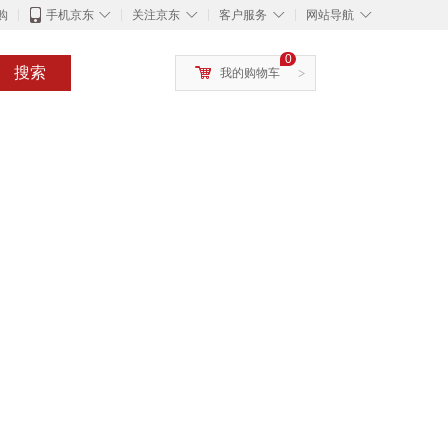
◇
◇
◇
◇
购
手机京东
关注京东
客户服务
网站导航
0
搜索
我的购物车
>