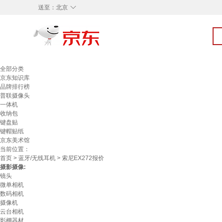
◇
送至：
北京
全部分类
京东知识库
品牌排行榜
普联摄像头
一体机
收纳包
键盘贴
键帽贴纸
京东美术馆
当前位置：
首页
>
蓝牙/无线耳机
> 索尼EX272报价
摄影摄像:
镜头
微单相机
数码相机
摄像机
云台相机
影棚器材