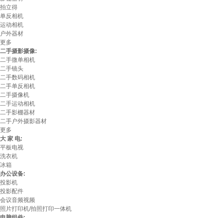
拍立得
单反相机
运动相机
户外器材
更多
二手摄影摄像:
二手微单相机
二手镜头
二手数码相机
二手单反相机
二手摄像机
二手运动相机
二手影棚器材
二手户外摄影器材
更多
大 家 电:
平板电视
洗衣机
冰箱
办公设备:
投影机
投影配件
会议音频视频
照片打印机/拍照打印一体机
电脑组件: