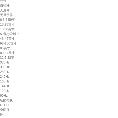
云台
自拍杆
无屏幕
无显示屏
6.3-6.59英寸
10.25英寸
15.88英寸
50英寸及以上
43-46英寸
98-100英寸
85英寸
80-84英寸
31.5-32英寸
330Hz
300Hz
288Hz
240Hz
165Hz
144Hz
120Hz
60Hz
智能电视
OLED
全面屏
8k