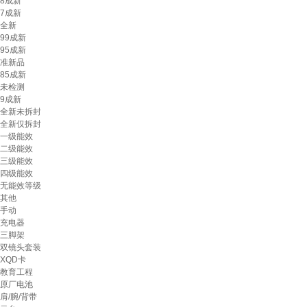
8成新
7成新
全新
99成新
95成新
准新品
85成新
未检测
9成新
全新未拆封
全新仅拆封
一级能效
二级能效
三级能效
四级能效
无能效等级
其他
手动
充电器
三脚架
双镜头套装
XQD卡
教育工程
原厂电池
肩/腕/背带