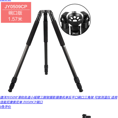
捷洋JY0509P滑轨轨道小摇臂三脚架摄影摄像机单反平口碗口三角架 可放测温仪 适用
佳能尼康索尼单 JY0509CP碗口
0条评价