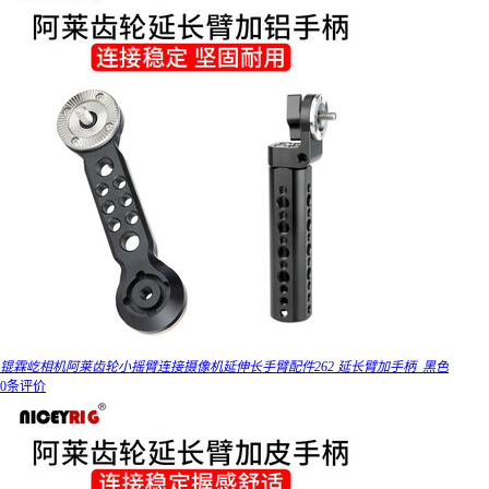
锟霖屹相机阿莱齿轮小摇臂连接摄像机延伸长手臂配件262 延长臂加手柄_黑色
0条评价