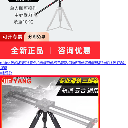
miliboo米泊MYB501专业小摇臂摄像机三脚架控制便携伸缩俯仰稳定拍摄3.1米 YB501
摇臂
0条评价