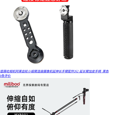
锟霖屹相机阿莱齿轮小摇臂连接摄像机延伸长手臂配件262 延长臂加皮手柄_黑色
0条评价