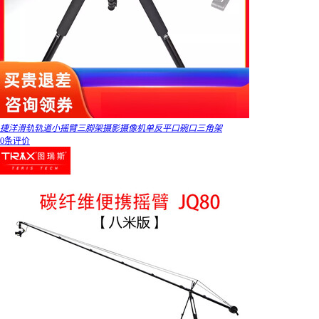
捷洋滑轨轨道小摇臂三脚架摄影摄像机单反平口碗口三角架
0条评价