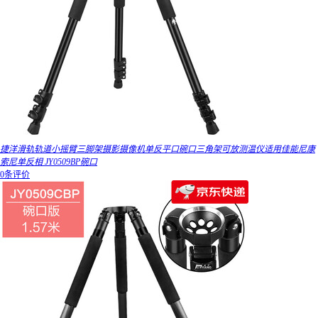
捷洋滑轨轨道小摇臂三脚架摄影摄像机单反平口碗口三角架可放测温仪适用佳能尼康
索尼单反相 JY0509BP碗口
0条评价