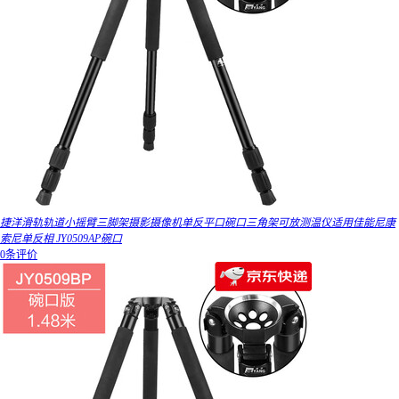
捷洋滑轨轨道小摇臂三脚架摄影摄像机单反平口碗口三角架可放测温仪适用佳能尼康
索尼单反相 JY0509AP碗口
0条评价