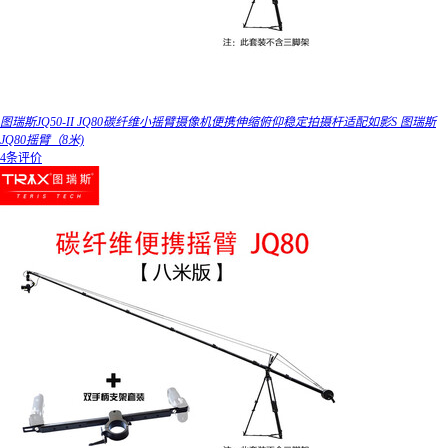
图瑞斯JQ50-II JQ80碳纤维小摇臂摄像机便携伸缩俯仰稳定拍摄杆适配如影S 图瑞斯
JQ80摇臂（8米)
4条评价