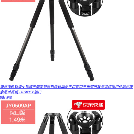
捷洋滑轨轨道小摇臂三脚架摄影摄像机单反平口碗口三角架可放测温仪适用佳能尼康
索尼单反相 JY0509CP碗口
0条评价