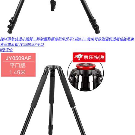
捷洋滑轨轨道小摇臂三脚架摄影摄像机单反平口碗口三角架可放测温仪适用佳能尼康
索尼单反相 JY0509CBP平口
0条评价