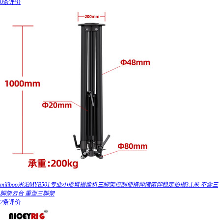
0条评价
miliboo米泊MYB501专业小摇臂摄像机三脚架控制便携伸缩俯仰稳定拍摄3.1米 不含三
脚架云台 重型三脚架
2条评价