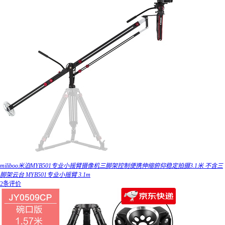
miliboo米泊MYB501专业小摇臂摄像机三脚架控制便携伸缩俯仰稳定拍摄3.1米 不含三
脚架云台 MYB501专业小摇臂 3.1m
2条评价