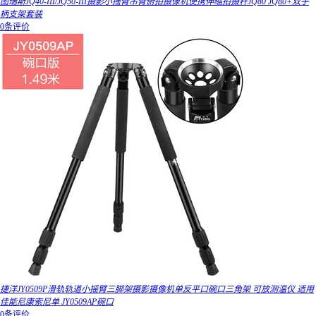
图瑞斯JQ40-III/JQ50-III摄影小摇臂吊臂俯拍摄像机便携伸缩拍摄杆JQ80 JQ80+双手
柄支架套装
0条评价
捷洋JY0509P滑轨轨道小摇臂三脚架摄影摄像机单反平口碗口三角架 可放测温仪 适用
佳能尼康索尼单 JY0509AP碗口
0条评价