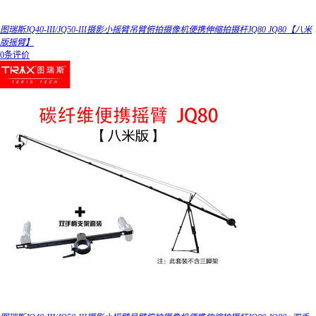
图瑞斯JQ40-III/JQ50-III摄影小摇臂吊臂俯拍摄像机便携伸缩拍摄杆JQ80 JQ80【八米
版摇臂】
0条评价