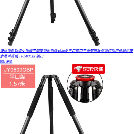
捷洋滑轨轨道小摇臂三脚架摄影摄像机单反平口碗口三角架可放测温仪适用佳能尼康
索尼单反相 JY0509CBP碗口
0条评价