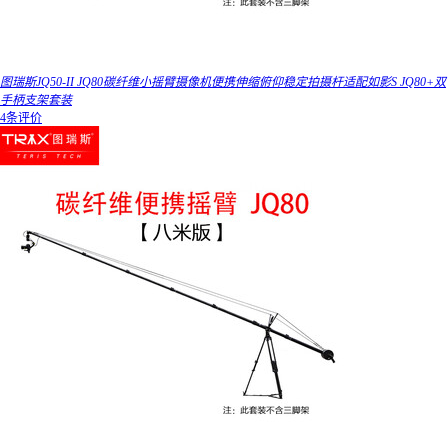
图瑞斯JQ50-II JQ80碳纤维小摇臂摄像机便携伸缩俯仰稳定拍摄杆适配如影S JQ80+双
手柄支架套装
4条评价