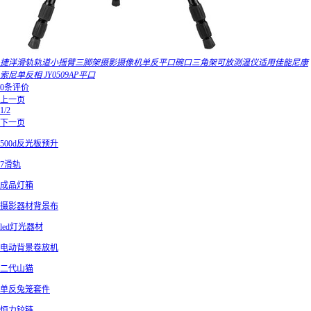
捷洋滑轨轨道小摇臂三脚架摄影摄像机单反平口碗口三角架可放测温仪适用佳能尼康
索尼单反相 JY0509AP平口
0条评价
上一页
1/2
下一页
500d反光板预升
7滑轨
成品灯箱
摄影器材背景布
led灯光器材
电动背景卷放机
二代山猫
单反兔笼套件
恒力铰链