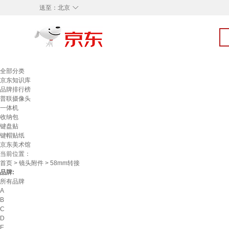
◇
送至：
北京
全部分类
京东知识库
品牌排行榜
普联摄像头
一体机
收纳包
键盘贴
键帽贴纸
京东美术馆
当前位置：
首页
>
镜头附件
> 58mm转接
品牌:
所有品牌
A
B
C
D
E