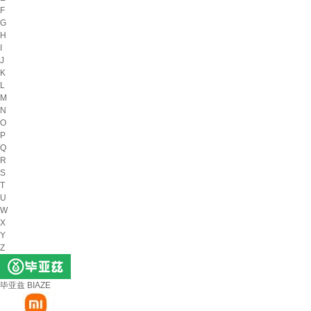
F
G
H
I
J
K
L
M
N
O
P
Q
R
S
T
U
W
X
Y
Z
毕亚兹 BIAZE