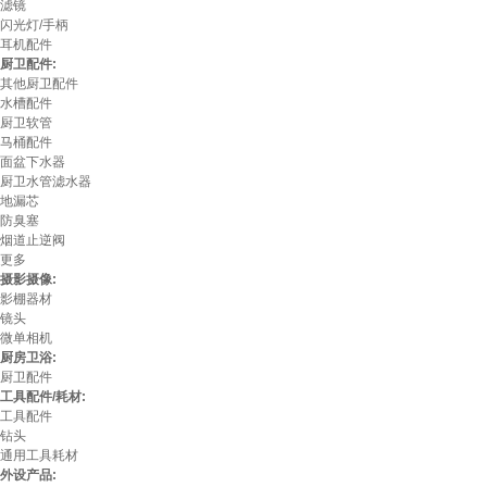
滤镜
闪光灯/手柄
耳机配件
厨卫配件:
其他厨卫配件
水槽配件
厨卫软管
马桶配件
面盆下水器
厨卫水管滤水器
地漏芯
防臭塞
烟道止逆阀
更多
摄影摄像:
影棚器材
镜头
微单相机
厨房卫浴:
厨卫配件
工具配件/耗材:
工具配件
钻头
通用工具耗材
外设产品: