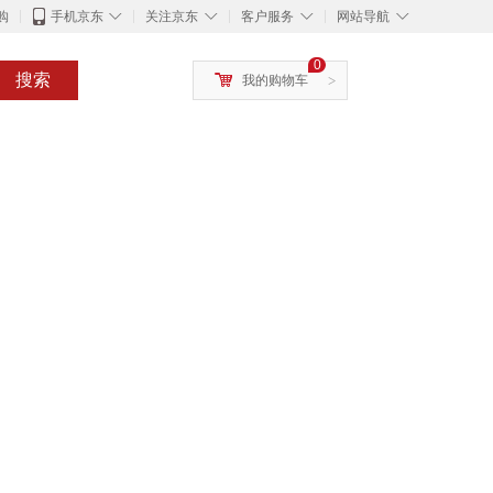
◇
◇
◇
◇
购
手机京东
关注京东
客户服务
网站导航
0
搜索
我的购物车
>