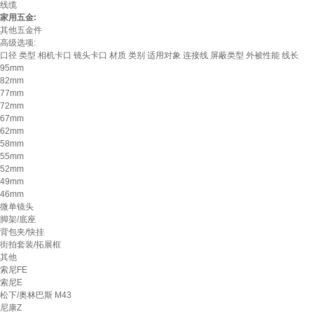
线缆
家用五金:
其他五金件
高级选项:
口径
类型
相机卡口
镜头卡口
材质
类别
适用对象
连接线
屏蔽类型
外被性能
线长
95mm
82mm
77mm
72mm
67mm
62mm
58mm
55mm
52mm
49mm
46mm
微单镜头
脚架/底座
背包夹/快挂
街拍套装/拓展框
其他
索尼FE
索尼E
松下/奥林巴斯 M43
尼康Z