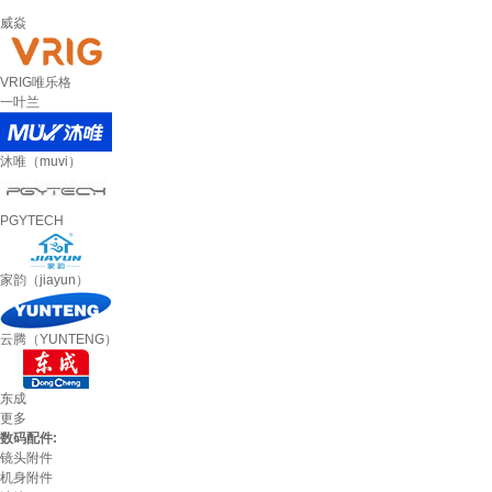
威焱
VRIG唯乐格
一叶兰
沐唯（muvi）
PGYTECH
家韵（jiayun）
云腾（YUNTENG）
东成
更多
数码配件:
镜头附件
机身附件