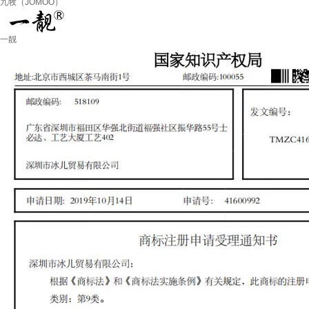
九牧（JOMOO）
一靓