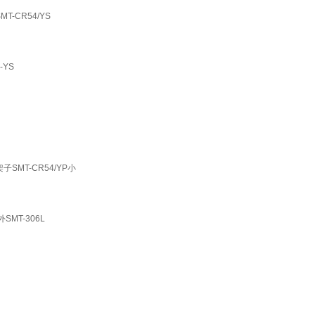
CR54/YS
YS
MT-CR54/YP小
MT-306L