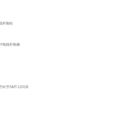
线杆抱柱
灯杆电线杆抱箍
节SMT-1201B