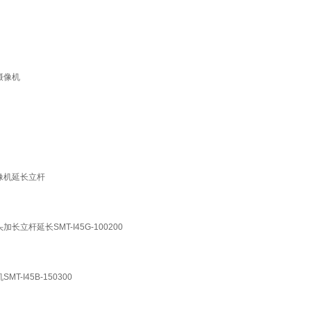
摄像机
像机延长立杆
杆延长SMT-I45G-100200
I45B-150300