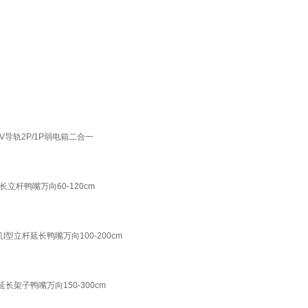
V导轨2P/1P弱电箱二合一
杆鸭嘴万向60-120cm
立杆延长鸭嘴万向100-200cm
架子鸭嘴万向150-300cm