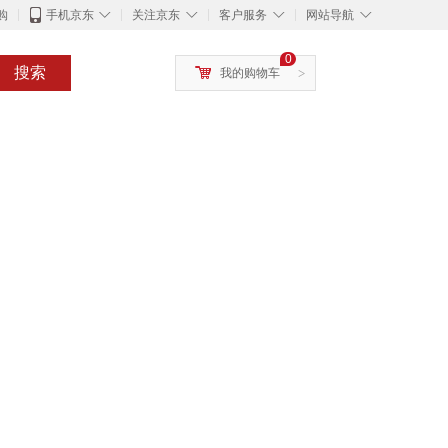
◇
◇
◇
◇
购
手机京东
关注京东
客户服务
网站导航
0
搜索
我的购物车
>