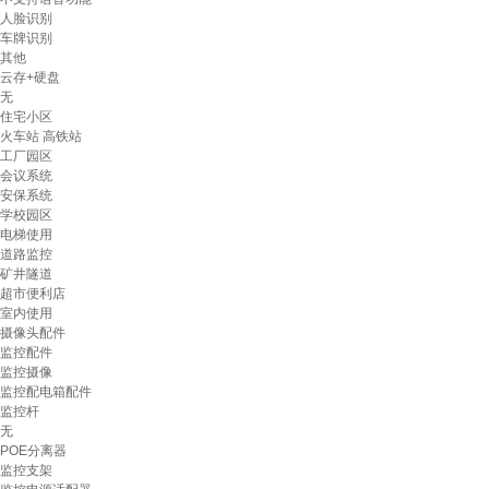
人脸识别
车牌识别
其他
云存+硬盘
无
住宅小区
火车站 高铁站
工厂园区
会议系统
安保系统
学校园区
电梯使用
道路监控
矿井隧道
超市便利店
室内使用
摄像头配件
监控配件
监控摄像
监控配电箱配件
监控杆
无
POE分离器
监控支架