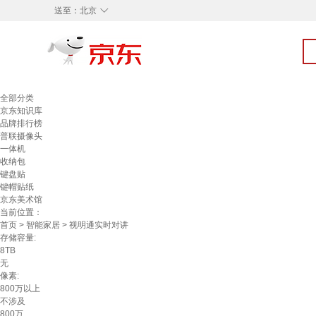
◇
送至：
北京
全部分类
京东知识库
品牌排行榜
普联摄像头
一体机
收纳包
键盘贴
键帽贴纸
京东美术馆
当前位置：
首页
>
智能家居
> 视明通实时对讲
存储容量:
8TB
无
像素:
800万以上
不涉及
800万