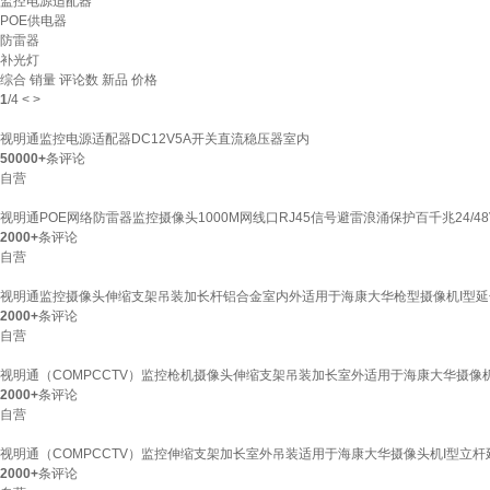
监控电源适配器
POE供电器
防雷器
补光灯
综合
销量
评论数
新品
价格
1
/
4
<
>
视明通监控电源适配器DC12V5A开关直流稳压器室内
50000+
条评论
自营
视明通POE网络防雷器监控摄像头1000M网线口RJ45信号避雷浪涌保护百千兆24/48
2000+
条评论
自营
视明通监控摄像头伸缩支架吊装加长杆铝合金室内外适用于海康大华枪型摄像机I型延长立
2000+
条评论
自营
视明通（COMPCCTV）监控枪机摄像头伸缩支架吊装加长室外适用于海康大华摄像机I型
2000+
条评论
自营
视明通（COMPCCTV）监控伸缩支架加长室外吊装适用于海康大华摄像头机I型立杆延长
2000+
条评论